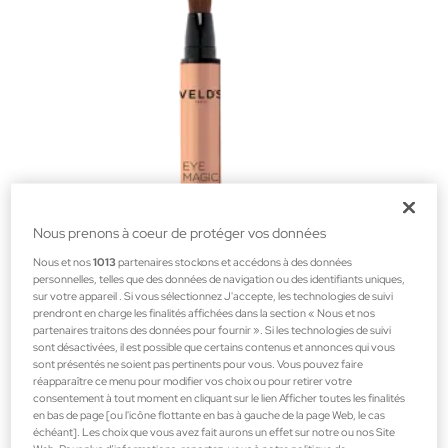
Nous prenons à coeur de protéger vos données
Nous et nos
1013
partenaires stockons et accédons à des données
personnelles, telles que des données de navigation ou des identifiants uniques,
sur votre appareil . Si vous sélectionnez J'accepte, les technologies de suivi
Veld´s
prendront en charge les finalités affichées dans la section « Nous et nos
partenaires traitons des données pour fournir ». Si les technologies de suivi
Eye Magic Silky Gel Lift Eye Contour 15ml
sont désactivées, il est possible que certains contenus et annonces qui vous
Zone des yeux
sont présentés ne soient pas pertinents pour vous. Vous pouvez faire
réapparaître ce menu pour modifier vos choix ou pour retirer votre
21,95 €
consentement à tout moment en cliquant sur le lien Afficher toutes les finalités
en bas de page [ou l'icône flottante en bas à gauche de la page Web, le cas
échéant]. Les choix que vous avez fait aurons un effet sur notre ou nos Site
Web. Pour plus d’informations, reportez-vous à notre politique de