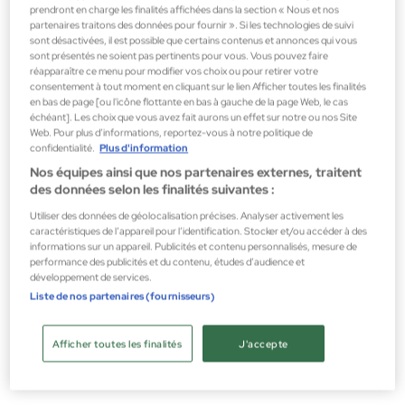
prendront en charge les finalités affichées dans la section « Nous et nos
partenaires traitons des données pour fournir ». Si les technologies de suivi
sont désactivées, il est possible que certains contenus et annonces qui vous
sont présentés ne soient pas pertinents pour vous. Vous pouvez faire
réapparaître ce menu pour modifier vos choix ou pour retirer votre
consentement à tout moment en cliquant sur le lien Afficher toutes les finalités
en bas de page [ou l'icône flottante en bas à gauche de la page Web, le cas
échéant]. Les choix que vous avez fait aurons un effet sur notre ou nos Site
Web. Pour plus d’informations, reportez-vous à notre politique de
confidentialité.
Plus d'information
Nos équipes ainsi que nos partenaires externes, traitent
des données selon les finalités suivantes :
Utiliser des données de géolocalisation précises. Analyser activement les
caractéristiques de l’appareil pour l’identification. Stocker et/ou accéder à des
informations sur un appareil. Publicités et contenu personnalisés, mesure de
performance des publicités et du contenu, études d’audience et
développement de services.
Liste de nos partenaires (fournisseurs)
L'HYDRO-ACTIVE 24H
BB CRÈME SOIN PERFECTEUR TEINTÉ 6-
CRÈ
EN-1
Afficher toutes les finalités
J'accepte
VOIR LE PRODUIT