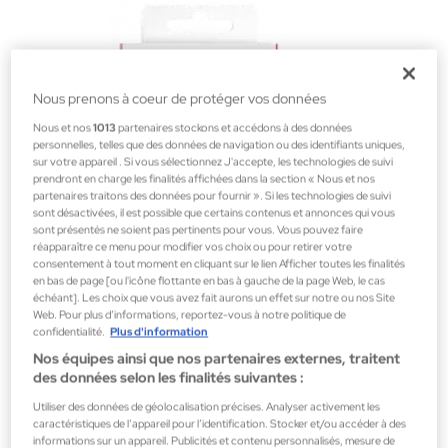
Nous prenons à coeur de protéger vos données
Nous et nos
1013
partenaires stockons et accédons à des données
personnelles, telles que des données de navigation ou des identifiants uniques,
sur votre appareil . Si vous sélectionnez J'accepte, les technologies de suivi
prendront en charge les finalités affichées dans la section « Nous et nos
partenaires traitons des données pour fournir ». Si les technologies de suivi
sont désactivées, il est possible que certains contenus et annonces qui vous
sont présentés ne soient pas pertinents pour vous. Vous pouvez faire
réapparaître ce menu pour modifier vos choix ou pour retirer votre
consentement à tout moment en cliquant sur le lien Afficher toutes les finalités
en bas de page [ou l'icône flottante en bas à gauche de la page Web, le cas
échéant]. Les choix que vous avez fait aurons un effet sur notre ou nos Site
Web. Pour plus d’informations, reportez-vous à notre politique de
confidentialité.
Plus d'information
Body Natur
Nos équipes ainsi que nos partenaires externes, traitent
CLIQUEZ SUR STYLO WAX FACIAL PRECISION
des données selon les finalités suivantes :
Épilation
Utiliser des données de géolocalisation précises. Analyser activement les
caractéristiques de l’appareil pour l’identification. Stocker et/ou accéder à des
4,35 €
informations sur un appareil. Publicités et contenu personnalisés, mesure de