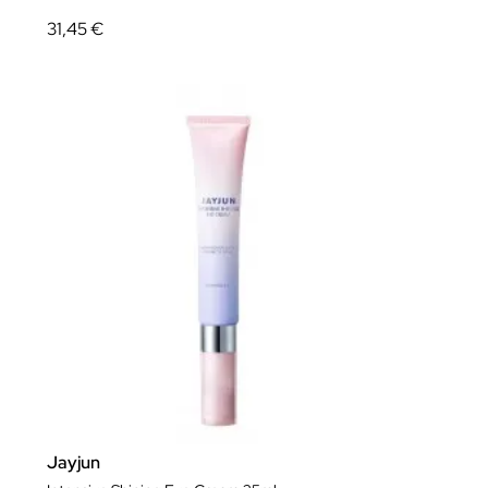
31,45 €
Jayjun