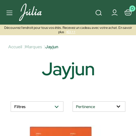
0
Découvrez l'endroit pour tous vos étés. Recevez un cadeau avec votre achat. En savoir
plus
ICI >>
Accueil
Marques
Jayjun
Jayjun
Filtres