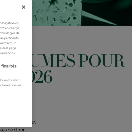
 navigation ou
ront en charge
technologies de
pas pertinents
ment à tout
he de la page
 AGRUMES POUR
nformations,
finalités
N 2026
’identification.
performance des
e à leur fraîcheur,
tes de citron,