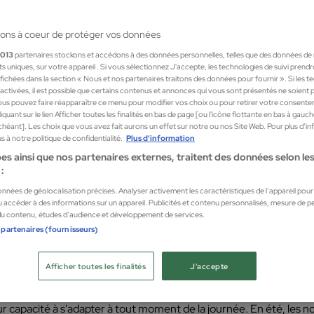
ons à coeur de protéger vos données
1013
partenaires stockons et accédons à des données personnelles, telles que des données de
nts uniques, sur votre appareil . Si vous sélectionnez J'accepte, les technologies de suivi prend
 affichées dans la section « Nous et nos partenaires traitons des données pour fournir ». Si les 
sactivées, il est possible que certains contenus et annonces qui vous sont présentés ne soient 
us pouvez faire réapparaître ce menu pour modifier vos choix ou pour retirer votre consente
X AGRUMES POUR FEMMES ET HOMMES EN 2026
quant sur le lien Afficher toutes les finalités en bas de page [ou l'icône flottante en bas à gauc
S PARFUMS AUX
chéant]. Les choix que vous avez fait aurons un effet sur notre ou nos Site Web. Pour plus d’i
 à notre politique de confidentialité.
Plus d'information
es ainsi que nos partenaires externes, traitent des données selon les 
S ET HOMMES E
:
données de géolocalisation précises. Analyser activement les caractéristiques de l’appareil pour l
 accéder à des informations sur un appareil. Publicités et contenu personnalisés, mesure de 
 du contenu, études d’audience et développement de services.
 partenaires (fournisseurs)
Afficher toutes les finalités
J'accepte
idés
restent parmi les familles olfactives les plus recherchées grâc
ur capacité à s'adapter à tout moment de la journée. En été, les no