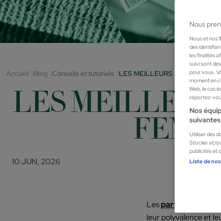
Nous pren
Nous et nos
des identifia
les finalités
suivi sont dé
pour vous. Vo
Accueil
Blog
Conseils et tutoriels
LES MEILLEURS PARFUMS AU
moment en cli
LES MEILLEUR
Web, le cas é
reportez-vous
Nos équip
FEMME
suivantes 
Utiliser des 
Stocker et/ou
publicités et
10 JUN, 2026
Liste de nos
Les
parfums hespér
leur polyvalence et le