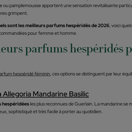
 ou pamplemousse apportent une sensation revitalisante partic
ures grimpent.
els sont les meilleurs parfums hespéridés de 2026
, voici que
 recommandées pour femme et homme.
leurs parfums hespéridés 
arfum hespéridé féminin
, ces options se distinguent par leur équi
 Allegoria Mandarine Basilic
s hespéridées
les plus reconnues de Guerlain. La mandarine se ma
x, sophistiqué et très facile à porter au quotidien.