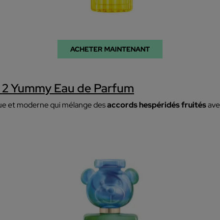
ACHETER MAINTENANT
 2 Yummy Eau de Parfum
que et moderne qui mélange des
accords hespéridés fruités
ave