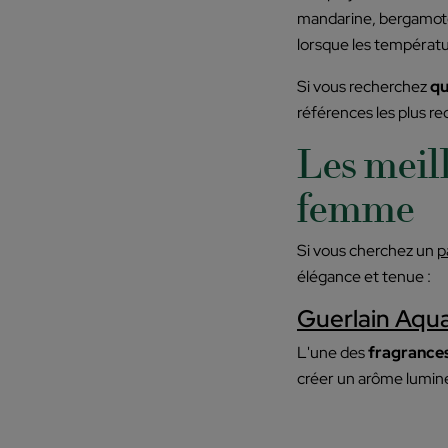
mandarine, bergamote
lorsque les températ
Si vous recherchez
qu
références les plus
Les meil
femme
Si vous cherchez un
p
élégance et tenue :
Guerlain Aqua
L'une des
fragrance
créer un arôme lumineu