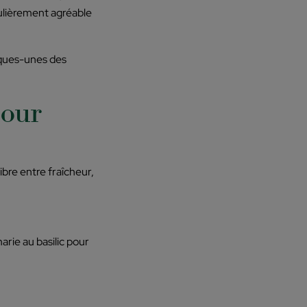
ulièrement agréable
lques-unes des
pour
libre entre fraîcheur,
rie au basilic pour