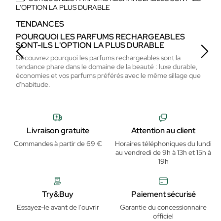
TENDANCES
T
POURQUOI LES PARFUMS RECHARGEABLES
T
SONT-ILS L'OPTION LA PLUS DURABLE
U
Découvrez pourquoi les parfums rechargeables sont la
Dé
tendance phare dans le domaine de la beauté : luxe durable,
ha
économies et vos parfums préférés avec le même sillage que
en
d'habitude.
Livraison gratuite
Attention au client
Commandes à partir de 69 €
Horaires téléphoniques du lundi
au vendredi de 9h à 13h et 15h à
19h
Try&Buy
Paiement sécurisé
Essayez-le avant de l'ouvrir
Garantie du concessionnaire
officiel