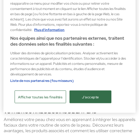
Découvrez les tendances maquillage pour l'automne 2025. Nous
réapparaître ce menu pour modifier vos choix ou pour retirer votre
vous présentons les couleurs incontournables pour les yeux, les
consentement à tout moment en cliquant sur le lien Afficher toutes les finalités
lèvres et les joues, ainsi que les produits indispensables à avoir dans
en bas de page [ou l'icône flottante en bas à gauche de la page Web, le cas
vo
échéant]. Les choix que vous avez fait aurons un effet sur notre ou nos Site
Web. Pour plus d’informations, reportez-vous à notre politique de
confidentialité.
Plus d'information
Nos équipes ainsi que nos partenaires externes, traitent
des données selon les finalités suivantes :
COMMENT RÉCUPÉRER SA PEAU APRÈS L'ÉTÉ : GUIDE
Utiliser des données de géolocalisation précises. Analyser activement les
PRATIQUE
caractéristiques de l’appareil pour l’identification. Stocker et/ou accéder à des
Le soleil, le chlore et le sel la déshydratent et l'abîment. Grâce à ce
informations sur un appareil. Publicités et contenu personnalisés, mesure de
performance des publicités et du contenu, études d’audience et
guide pratique, nous vous apprendrons à récupérer votre peau après
développement de services.
l'été pour qu'elle soit saine et lumineuse.
Liste de nos partenaires (fournisseurs)
Afficher toutes les finalités
J'accepte
COMMENT INTÉGRER LES APPAREILS FACIAUX À
VOTRE ROUTINE DE SOINS DE LA PEAU
Améliorez votre peau chez vous en apprenant à intégrer les appareils
faciaux dans votre routine de soins de la peau. Découvrez leurs
avantages, les produits associés et comment les utiliser correcteme