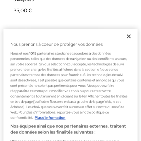
Shampoings
35,00 €
Nous prenons à coeur de protéger vos données
Nous et nos
1015
partenaires stockons et accédons à des données
personnelles, telles que des données de navigation ou des identifiants uniques,
sur votre appareil . Si vous sélectionnez J'accepte, les technologies de suivi
prendront en charge les finalités affichées dans la section « Nous et nos
partenaires traitons des données pour fournir ». Si les technologies de suivi
sont désactivées, il est possible que certains contenus et annonces qui vous
sont présentés ne soient pas pertinents pour vous. Vous pouvez faire
réapparaître ce menu pour modifier vos choix ou pour retirer votre
consentement à tout moment en cliquant sur le lien Afficher toutes les finalités
en bas de page [ou l'icône flottante en bas à gauche de la page Web, le cas
échéant]. Les choix que vous avez fait aurons un effet sur notre ou nos Site
Web. Pour plus d’informations, reportez-vous à notre politique de
confidentialité.
Plus d'information
Nos équipes ainsi que nos partenaires externes, traitent
des données selon les finalités suivantes :
David Mallett Haircare