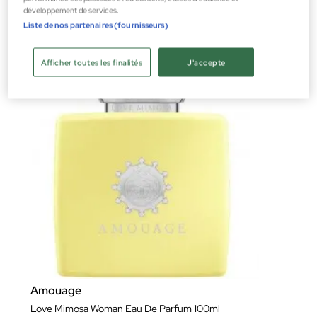
365,00 €
développement de services.
Liste de nos partenaires (fournisseurs)
Afficher toutes les finalités
J'accepte
Amouage
Love Mimosa Woman Eau De Parfum 100ml