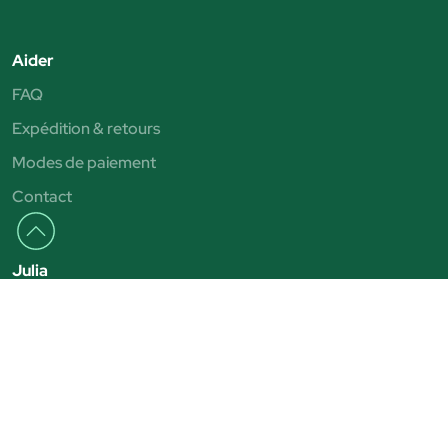
Aider
FAQ
Expédition & retours
Modes de paiement
Contact
Julia
Magasins Júlia
Qui sommes nous
Concessionnaires
Rendez-vous virtuels
Boîte aux lettres éthique