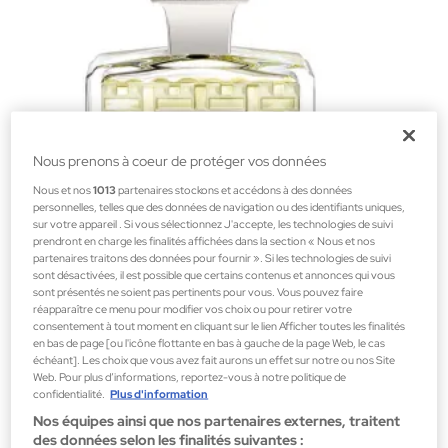
Nous prenons à coeur de protéger vos données
Nous et nos
1013
partenaires stockons et accédons à des données
personnelles, telles que des données de navigation ou des identifiants uniques,
sur votre appareil . Si vous sélectionnez J'accepte, les technologies de suivi
prendront en charge les finalités affichées dans la section « Nous et nos
partenaires traitons des données pour fournir ». Si les technologies de suivi
sont désactivées, il est possible que certains contenus et annonces qui vous
sont présentés ne soient pas pertinents pour vous. Vous pouvez faire
réapparaître ce menu pour modifier vos choix ou pour retirer votre
Houbigant
consentement à tout moment en cliquant sur le lien Afficher toutes les finalités
BOIS MYSTIQUE EAU DE PARFUM
en bas de page [ou l'icône flottante en bas à gauche de la page Web, le cas
échéant]. Les choix que vous avez fait aurons un effet sur notre ou nos Site
Parfums pour hommes
Web. Pour plus d’informations, reportez-vous à notre politique de
87,00 €
confidentialité.
Plus d'information
Nos équipes ainsi que nos partenaires externes, traitent
des données selon les finalités suivantes :