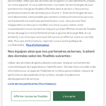
personnelles, telles que des données de navigation ou des identifiants uniques,
sur votre appareil . Si vous sélectionnez J'accepte, les technologies de suivi
prendront en charge les finalités affichées dans la section « Nous et nos
Tommy Hilfiger
partenaires traitons des données pour fournir ». Si les technologies de suivi
TOMMY GIRL EDT SPRAY
sont désactivées, il est possible que certains contenus et annonces qui vous
sont présentés ne soient pas pertinents pour vous. Vous pouvez faire
Parfums pour femme
réapparaître ce menu pour modifier vos choix ou pour retirer votre
consentement à tout moment en cliquant sur le lien Afficher toutes les finalités
48,60 €
en bas de page [ou l'icône flottante en bas à gauche de la page Web, le cas
échéant]. Les choix que vous avez fait aurons un effet sur notre ou nos Site
Web. Pour plus d’informations, reportez-vous à notre politique de
confidentialité.
Plus d'information
Nos équipes ainsi que nos partenaires externes, traitent
des données selon les finalités suivantes :
Utiliser des données de géolocalisation précises. Analyser activement les
caractéristiques de l’appareil pour l’identification. Stocker et/ou accéder à des
informations sur un appareil. Publicités et contenu personnalisés, mesure de
performance des publicités et du contenu, études d’audience et
développement de services.
Liste de nos partenaires (fournisseurs)
Afficher toutes les finalités
J'accepte