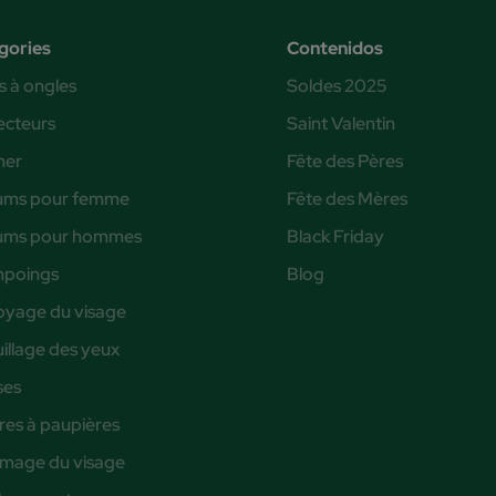
gories
Contenidos
s à ongles
Soldes 2025
ecteurs
Saint Valentin
ner
Fête des Pères
ums pour femme
Fête des Mères
ums pour hommes
Black Friday
poings
Blog
oyage du visage
illage des yeux
ses
es à paupières
age du visage