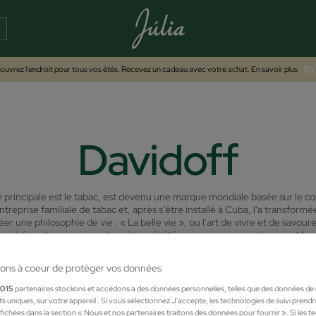
uvrez l'endroit pour tous vos étés. Recevez un cadeau avec votre achat. En savoir plus
ICI
Davidoff
é principale est le tabac, est devenu une marque mondiale basée sur le concep
reprise familiale de tabac et, après s'être installé à Cuba, l'a transform
Créer une philosophie de vie : « La belle vie », ou l'art de vivre et de savo
Inspiré par les essences et après avoir été reconnu pour ses cigares et l
88, pour les femmes. Davidoff est une marque de renommée mondiale synon
son nom à des sacs à main de luxe, des montres, du cognac et du café, p
ons à coeur de protéger vos données
1015
partenaires stockons et accédons à des données personnelles, telles que des données de
nts uniques, sur votre appareil . Si vous sélectionnez J'accepte, les technologies de suivi prend
 affichées dans la section « Nous et nos partenaires traitons des données pour fournir ». Si les 