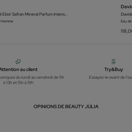
Davi
Davidoff Cool Elixir Safran Mineral Parfum Intense pour Homme
m Homme
Eau d
118,
Attention au client
Try&Buy
honiques du lundi au vendredi de 9h
Essayez-le avant de l'ou
à 13h et 15h à 19h
OPINIONS DE BEAUTY JÚLIA