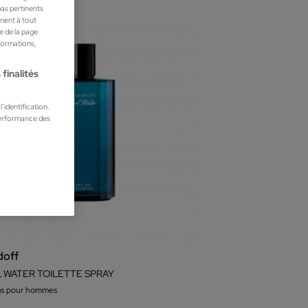
pas pertinents
ment à tout
he de la page
nformations,
finalités
’identification.
performance des
doff
 WATER TOILETTE SPRAY
ms pour hommes