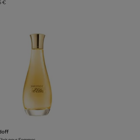
5 €
doff
Elixir pour Femmes