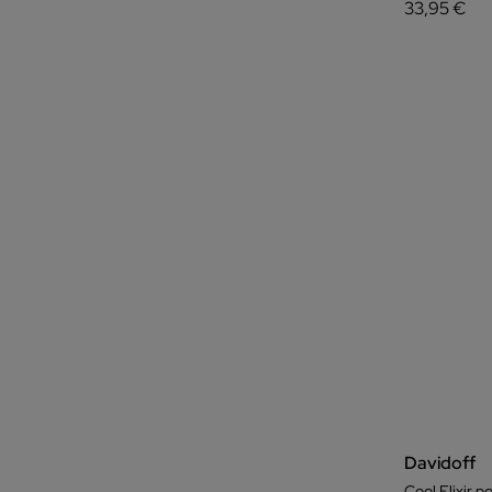
33,95 €
Davidoff
Cool Elixir 