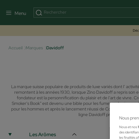
Menu
Déco
Accueil
Marques
Davidoff
La marque suisse populaire de produits de luxe variés dont l' activit
remontent à les années 1930, lorsque Zino Davidoff a repris son ent
fondateur est la personnification du plaisir et de l'art de vivre. 
Smoker's Book" est devenu une bible pour les fumeurs de cigares. 
pour les hommes et après le lancement réussi de Cool Water en 19
ligne Davidoff prête également 
Nous pren
Nous et nos
des identifia
Les Arômes
les finalités