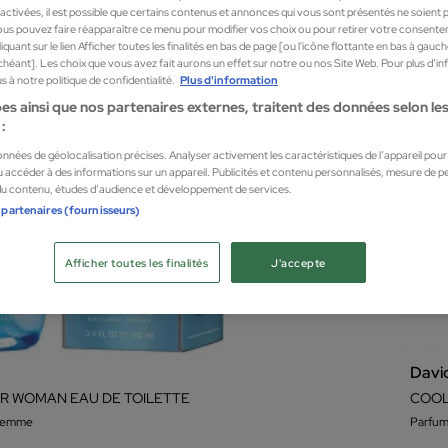
sactivées, il est possible que certains contenus et annonces qui vous sont présentés ne soient 
us pouvez faire réapparaître ce menu pour modifier vos choix ou pour retirer votre consente
quant sur le lien Afficher toutes les finalités en bas de page [ou l'icône flottante en bas à gauc
chéant]. Les choix que vous avez fait aurons un effet sur notre ou nos Site Web. Pour plus d’i
 à notre politique de confidentialité.
Plus d'information
es ainsi que nos partenaires externes, traitent des données selon les 
:
données de géolocalisation précises. Analyser activement les caractéristiques de l’appareil pour l
 accéder à des informations sur un appareil. Publicités et contenu personnalisés, mesure de 
 du contenu, études d’audience et développement de services.
 partenaires (fournisseurs)
Afficher toutes les finalités
J'accepte
Davi
R WOMAN EAU DE TOILETTE
COOL
 femme
Parfu