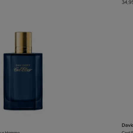
34,9
Davi
pour Homme
Cool 