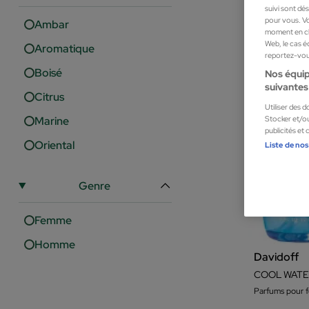
suivi sont dé
pour vous. Vo
Ambar
moment en cli
Web, le cas é
Aromatique
reportez-vous
Boisé
Nos équip
suivantes 
Citrus
Utiliser des 
Stocker et/ou
Marine
publicités et
Oriental
Liste de nos
Genre
Femme
Homme
Davidoff
COOL WATE
Parfums pour