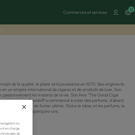
0
Commerces et services
 >>
t de la qualité, le plaisir et la jouissance en 1970. Ses origines Ils
ée en un empire international de cigares et de produits de luxe. Son
urer passionnément les instants de la vie. Son livre "The Good Cigar
eur arôme exquis, Davidoff a commencé à créer des parfums, d'abord
yme de plaisir de fumer ultime. Outre le tabac et les parfums, la
our n'en citer que quelques-uns.
 navigation ou
ront en charge
technologies de