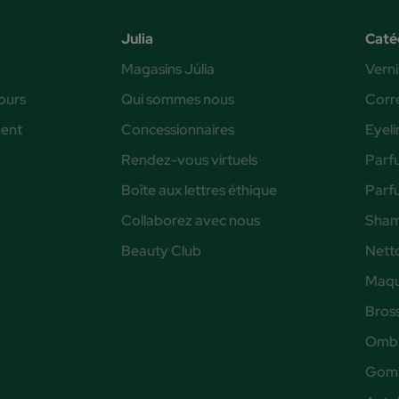
Julia
Caté
Magasins Júlia
Verni
ours
Qui sommes nous
Corr
ent
Concessionnaires
Eyeli
Rendez-vous virtuels
Parf
Boîte aux lettres éthique
Parf
Collaborez avec nous
Sham
Beauty Club
Nett
Maqu
Bros
Ombr
Gomm