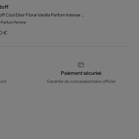
doff
Davidoff Cool Elixir Floral Vanilla Parfum Intense pour Femme
e Parfum Femme
00 €
Paiement sécurisé
vrir
Garantie du concessionnaire officiel