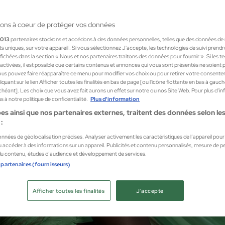
ons à coeur de protéger vos données
1013
partenaires stockons et accédons à des données personnelles, telles que des données de
nts uniques, sur votre appareil . Si vous sélectionnez J'accepte, les technologies de suivi prend
 affichées dans la section « Nous et nos partenaires traitons des données pour fournir ». Si les 
sactivées, il est possible que certains contenus et annonces qui vous sont présentés ne soient 
us pouvez faire réapparaître ce menu pour modifier vos choix ou pour retirer votre consente
quant sur le lien Afficher toutes les finalités en bas de page [ou l'icône flottante en bas à gauc
chéant]. Les choix que vous avez fait aurons un effet sur notre ou nos Site Web. Pour plus d’i
 à notre politique de confidentialité.
Plus d'information
es ainsi que nos partenaires externes, traitent des données selon les 
:
données de géolocalisation précises. Analyser activement les caractéristiques de l’appareil pour l
 accéder à des informations sur un appareil. Publicités et contenu personnalisés, mesure de 
 du contenu, études d’audience et développement de services.
 partenaires (fournisseurs)
Afficher toutes les finalités
J'accepte