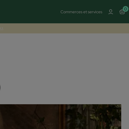
0
Commerces et services
 >>