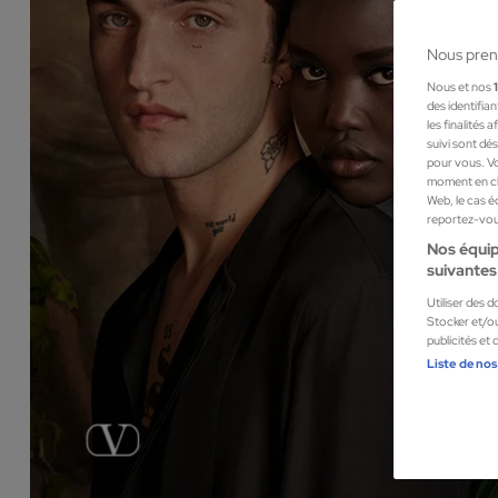
Nous pren
Nous et nos
des identifia
les finalités
suivi sont dé
pour vous. Vo
moment en cli
Web, le cas é
reportez-vous
Nos équip
suivantes 
Utiliser des 
Stocker et/ou
publicités et
Liste de nos