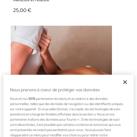
Manucure et Pédicure
25,00 €
Nous prenons à coeur de protéger vos données
Nous et nos
1015
partenaires stockons et accédons à des données
personnelles, telles que des données de navigation ou des identifiants uniques,
sur votre appareil . Si vous sélectionnez J'accepte, les technologies de suivi
prendront en charge les finalités affichées dans la section « Nous et nos
partenaires traitons des données pour fournir ». Si les technologies de suivi
sont désactivées, il est possible que certains contenus et annonces qui vous
sont présentés ne soient pas pertinents pour vous. Vous pouvez faire
Services Beauty Júlia
réapparaître ce menu pour modifier vos choix ou pour retirer votre