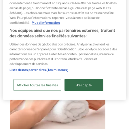
E-THÉRAPIE DE MASSAGE LOCALE
consentement à tout moment en cliquant sur le lien Afficher toutes les finalités
en bas de page [ou l'icône flottante en bas à gauche de la page Web, le cas
Traitements Corporels
échéant]. Les choix que vous avez fait aurons un effet sur notre ou nos Site
Web. Pour plus d’informations, reportez-vous à notre politique de
0,00 €
confidentialité.
Plus d'information
Nos équipes ainsi que nos partenaires externes, traitent
des données selon les finalités suivantes :
Utiliser des données de géolocalisation précises. Analyser activement les
caractéristiques de l’appareil pour l’identification. Stocker et/ou accéder à des
informations sur un appareil. Publicités et contenu personnalisés, mesure de
performance des publicités et du contenu, études d’audience et
développement de services.
Liste de nos partenaires (fournisseurs)
Afficher toutes les finalités
J'accepte