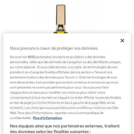
Nous prenons à coeur de protéger vos données
Nous et nos
1013
partenaires stockons et accédons à des données
personnelles, telles que des données de navigation ou des identifiants uniques,
sur votre appareil . Si vous sélectionnez J'accepte, les technologies de suivi
prendront en charge les finalités affichées dans la section « Nous et nos
partenaires traitons des données pour fournir ». Si les technologies de suivi
sont désactivées, il est possible que certains contenus et annonces qui vous
sont présentés ne soient pas pertinents pour vous. Vous pouvez faire
réapparaître ce menu pour modifier vos choix ou pour retirer votre
Scherrer
consentement à tout moment en cliquant sur le lien Afficher toutes les finalités
Scherrer 2 Eau De Toilette 100ml
en bas de page [ou l'icône flottante en bas à gauche de la page Web, le cas
échéant]. Les choix que vous avez fait aurons un effet sur notre ou nos Site
Parfums pour femme
Web. Pour plus d’informations, reportez-vous à notre politique de
76,65 €
confidentialité.
Plus d'information
Nos équipes ainsi que nos partenaires externes, traitent
des données selon les finalités suivantes :