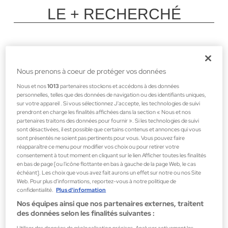
LE + RECHERCHÉ
Nous prenons à coeur de protéger vos données
Nous et nos
1013
partenaires stockons et accédons à des données
personnelles, telles que des données de navigation ou des identifiants uniques,
sur votre appareil . Si vous sélectionnez J'accepte, les technologies de suivi
prendront en charge les finalités affichées dans la section « Nous et nos
partenaires traitons des données pour fournir ». Si les technologies de suivi
sont désactivées, il est possible que certains contenus et annonces qui vous
sont présentés ne soient pas pertinents pour vous. Vous pouvez faire
réapparaître ce menu pour modifier vos choix ou pour retirer votre
consentement à tout moment en cliquant sur le lien Afficher toutes les finalités
en bas de page [ou l'icône flottante en bas à gauche de la page Web, le cas
échéant]. Les choix que vous avez fait aurons un effet sur notre ou nos Site
Web. Pour plus d’informations, reportez-vous à notre politique de
confidentialité.
Plus d'information
Nos équipes ainsi que nos partenaires externes, traitent
des données selon les finalités suivantes :
Utiliser des données de géolocalisation précises. Analyser activement les