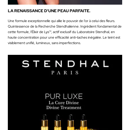
LA RENAISSANCE D'UNE PEAU PARFAITE.
Une formule exceptionnelle qui allie le pouvoir de l'or à celui des fleurs.
Quintessence de la Recherche Stendhalienne. Ingrédient fondamental de
cette formule, l'Élixir de Lys™, actif exclusif du Laboratoire Stendhal, en
haute concentration pour une efficacité anti-taches inégalée. Le teint est
visiblement unifié, lumineux, sans imperfections.