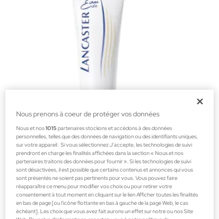
Nous prenons à coeur de protéger vos données
Nous et nos
1015
partenaires stockons et accédons à des données
personnelles, telles que des données de navigation ou des identifiants uniques,
sur votre appareil . Si vous sélectionnez J'accepte, les technologies de suivi
Eau Lancaster
prendront en charge les finalités affichées dans la section « Nous et nos
partenaires traitons des données pour fournir ». Si les technologies de suivi
Eau De Lancaster Cream Déodorant 125ml
sont désactivées, il est possible que certains contenus et annonces qui vous
Déodorant unisexe
sont présentés ne soient pas pertinents pour vous. Vous pouvez faire
réapparaître ce menu pour modifier vos choix ou pour retirer votre
9,95 €
consentement à tout moment en cliquant sur le lien Afficher toutes les finalités
en bas de page [ou l'icône flottante en bas à gauche de la page Web, le cas
échéant]. Les choix que vous avez fait aurons un effet sur notre ou nos Site
Web. Pour plus d’informations, reportez-vous à notre politique de