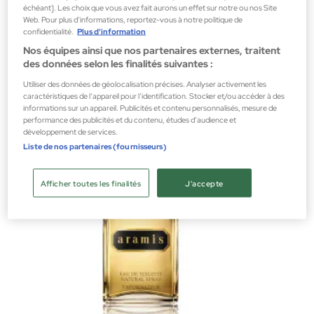
échéant]. Les choix que vous avez fait aurons un effet sur notre ou nos Site
Web. Pour plus d’informations, reportez-vous à notre politique de
Aramis
confidentialité.
Plus d'information
TUSCANY UOMO Eau De Toilette Spray de 100ml
Nos équipes ainsi que nos partenaires externes, traitent
des données selon les finalités suivantes :
Parfums pour hommes
Utiliser des données de géolocalisation précises. Analyser activement les
71,55 €
caractéristiques de l’appareil pour l’identification. Stocker et/ou accéder à des
informations sur un appareil. Publicités et contenu personnalisés, mesure de
performance des publicités et du contenu, études d’audience et
développement de services.
Liste de nos partenaires (fournisseurs)
Afficher toutes les finalités
J'accepte