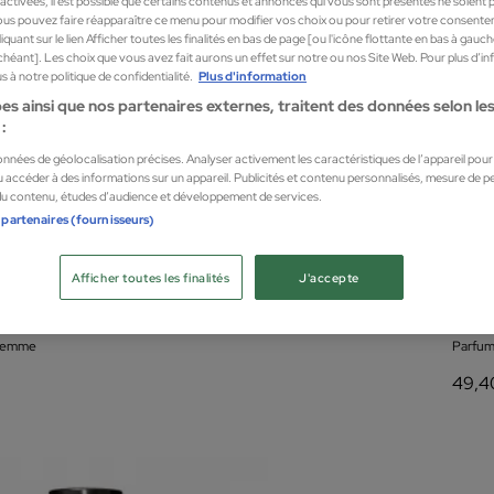
sactivées, il est possible que certains contenus et annonces qui vous sont présentés ne soient 
us pouvez faire réapparaître ce menu pour modifier vos choix ou pour retirer votre consente
quant sur le lien Afficher toutes les finalités en bas de page [ou l'icône flottante en bas à gauc
chéant]. Les choix que vous avez fait aurons un effet sur notre ou nos Site Web. Pour plus d’i
 à notre politique de confidentialité.
Plus d'information
es ainsi que nos partenaires externes, traitent des données selon les 
:
données de géolocalisation précises. Analyser activement les caractéristiques de l’appareil pour l
 accéder à des informations sur un appareil. Publicités et contenu personnalisés, mesure de 
 du contenu, études d’audience et développement de services.
 partenaires (fournisseurs)
Afficher toutes les finalités
J'accepte
2
Dsqu
ARED2 EDT V
Wood 
 femme
Parfum
49,4