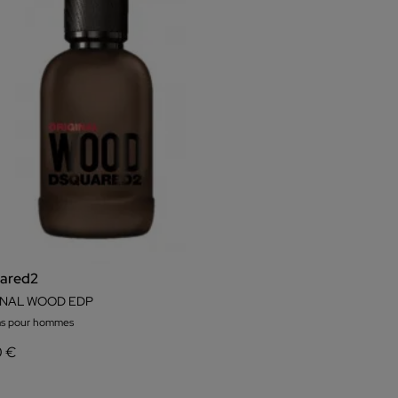
ared2
INAL WOOD EDP
ms pour hommes
0 €