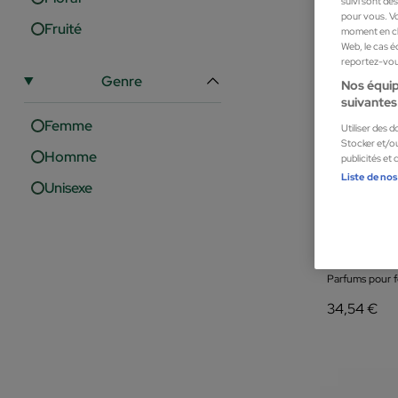
suivi sont dé
pour vous. Vo
Fruité
moment en cli
Web, le cas é
reportez-vous
Genre
Nos équip
suivantes 
Femme
Utiliser des 
Stocker et/ou
Homme
publicités et
Liste de nos
Unisexe
Dsquared
WOOD DSQU
Parfums pour
34,54 €