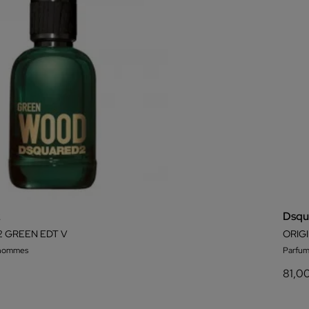
2
Dsqu
 GREEN EDT V
ORIG
 hommes
Parfu
81,0