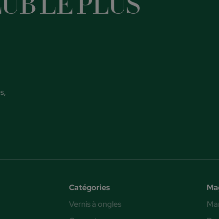
UB LE PLUS
s,
Catégories
Ma
Vernis à ongles
Ma