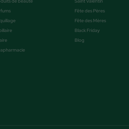
duits de beauté
Saint Valentin
rfums
Fête des Pères
uillage
Fête des Mères
illaire
Black Friday
aire
Blog
rapharmacie