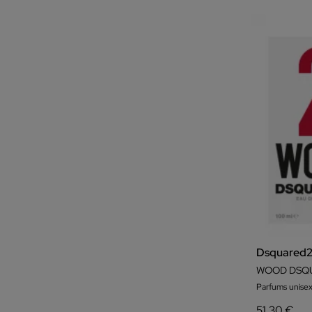
Dsquared
WOOD DSQ
Parfums unisex
51,30 €