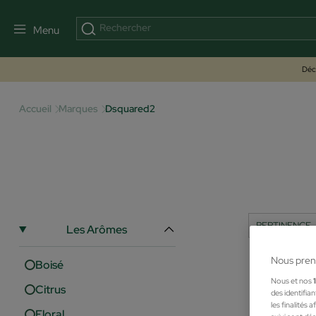
Menu
Déco
Accueil
Marques
Dsquared2
Les Arômes
Nous pren
Boisé
Nous et nos
Citrus
des identifia
les finalités
Floral