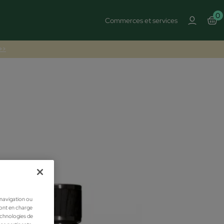
0
Commerces et services
 >>
 navigation ou
ront en charge
technologies de