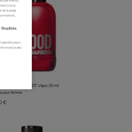
pas pertinents
ment à tout
he de la page
nformations,
finalités
’identification.
performance des
ared2
Dsquared2 Red EDT Vapo 30 ml
s pour femme
0 €