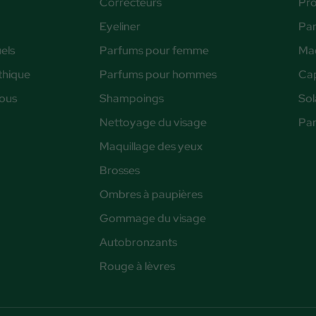
Correcteurs
Pro
Eyeliner
Pa
els
Parfums pour femme
Maq
éthique
Parfums pour hommes
Cap
nous
Shampoings
Sol
Nettoyage du visage
Pa
Maquillage des yeux
Brosses
Ombres à paupières
Gommage du visage
Autobronzants
Rouge à lèvres