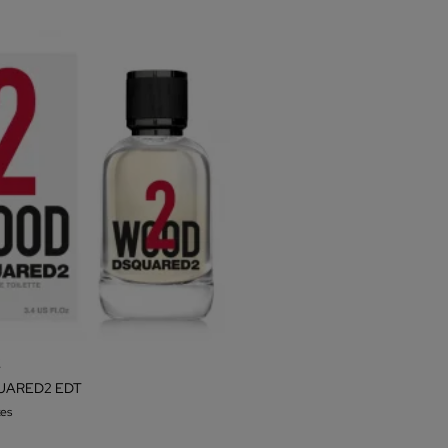
2
UARED2 EDT
es