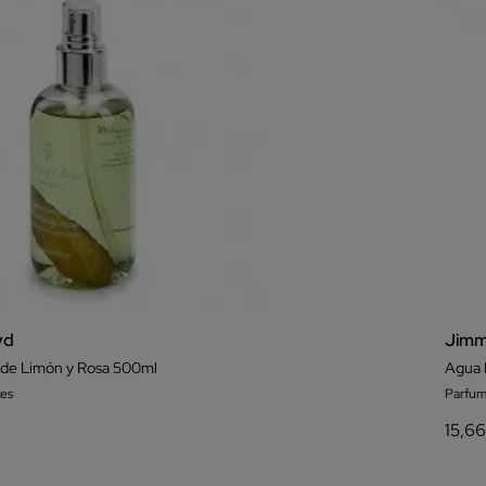
yd
Jimm
 de Limón y Rosa 500ml
Agua 
es
Parfum
15,6