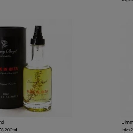
yd
Jimm
ZA 200ml
Ibiza