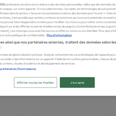
1015
partenaires stockons et accédons à des données personnelles, telles que des données de
nts uniques, sur votre appareil . Si vous sélectionnez J'accepte, les technologies de suivi prend
 affichées dans la section « Nous et nos partenaires traitons des données pour fournir ». Si les 
sactivées, il est possible que certains contenus et annonces qui vous sont présentés ne soient 
us pouvez faire réapparaître ce menu pour modifier vos choix ou pour retirer votre consente
quant sur le lien Afficher toutes les finalités en bas de page [ou l'icône flottante en bas à gauc
chéant]. Les choix que vous avez fait aurons un effet sur notre ou nos Site Web. Pour plus d’i
 à notre politique de confidentialité.
Plus d'information
es ainsi que nos partenaires externes, traitent des données selon les 
:
données de géolocalisation précises. Analyser activement les caractéristiques de l’appareil pour l
 accéder à des informations sur un appareil. Publicités et contenu personnalisés, mesure de 
 du contenu, études d’audience et développement de services.
yd
Jimm
 partenaires (fournisseurs)
BOSQUE MEDITERRANEO 500ML
AQUA
es
Parfum
Afficher toutes les finalités
J'accepte
15,6