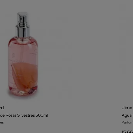
yd
Jimm
de Rosas Silvestres 500ml
Agua 
es
Parfum
15,6