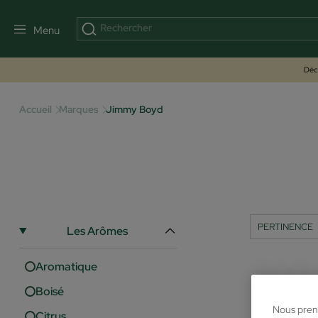
Menu
Déco
Accueil
Marques
Jimmy Boyd
Les Arômes
Aromatique
Boisé
Nous pren
Citrus