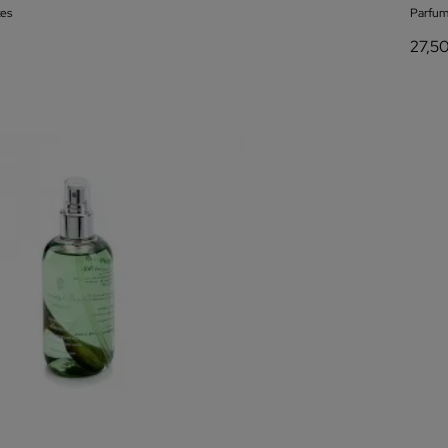
es
Parfum
27,5