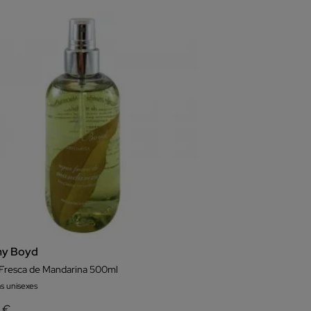
y Boyd
Fresca de Mandarina 500ml
s unisexes
6 €