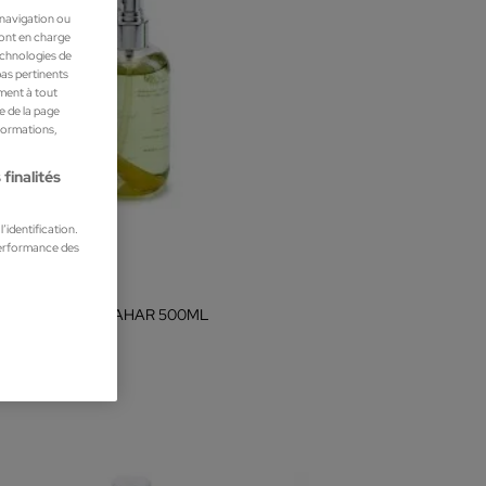
 navigation ou
ront en charge
technologies de
pas pertinents
ment à tout
he de la page
nformations,
finalités
’identification.
performance des
y Boyd
 FRESCA DE AZAHAR 500ML
s unisexes
6 €