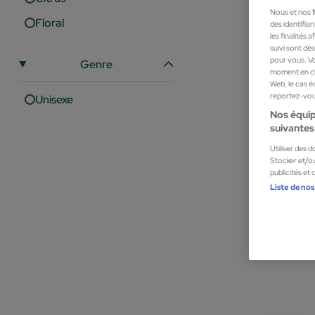
Nous et nos
Floral
des identifia
les finalités
suivi sont dé
pour vous. Vo
Genre
moment en cli
Web, le cas é
reportez-vous
Unisexe
Nos équip
suivantes 
Utiliser des 
Stocker et/ou
publicités et
Jimmy Bo
Liste de nos
AQUA DEL 
Parfums unisex
13,05 €