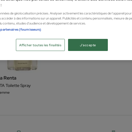
:
données de géolocalisation précises. Analyser activement les caractéristiques de l’appareil pour l
 accéder à des informations sur un appareil. Publicités et contenu personnalisés, mesure de 
 du contenu, études d’audience et développement de services.
 partenaires (fournisseurs)
Afficher toutes les finalités
J'accepte
a Renta
 Toilette Spray
 femme