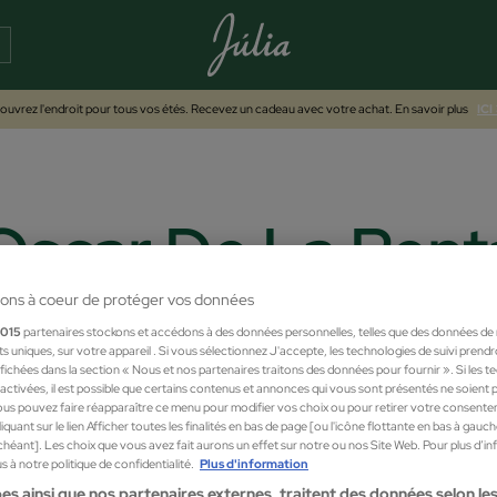
uvrez l'endroit pour tous vos étés. Recevez un cadeau avec votre achat. En savoir plus
ICI
Oscar De La Rent
ons à coeur de protéger vos données
1015
partenaires stockons et accédons à des données personnelles, telles que des données de
nts uniques, sur votre appareil . Si vous sélectionnez J'accepte, les technologies de suivi prend
 affichées dans la section « Nous et nos partenaires traitons des données pour fournir ». Si les 
sactivées, il est possible que certains contenus et annonces qui vous sont présentés ne soient 
us pouvez faire réapparaître ce menu pour modifier vos choix ou pour retirer votre consente
quant sur le lien Afficher toutes les finalités en bas de page [ou l'icône flottante en bas à gauc
chéant]. Les choix que vous avez fait aurons un effet sur notre ou nos Site Web. Pour plus d’i
 à notre politique de confidentialité.
Plus d'information
es ainsi que nos partenaires externes, traitent des données selon les 