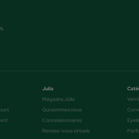
s,
Julia
Caté
Magasins Júlia
Verni
ours
Qui sommes nous
Corr
ent
Concessionnaires
Eyeli
Rendez-vous virtuels
Parf