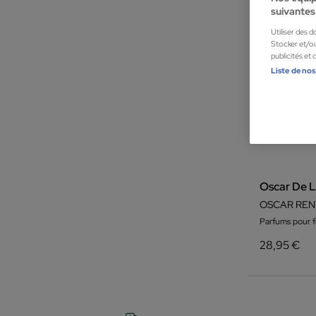
suivantes 
Utiliser des 
Stocker et/ou
publicités et
Liste de nos
Oscar De L
OSCAR RENTA
Parfums pour
28,95 €