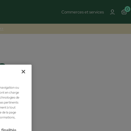
0
Commerces et services
 >>
a
 navigation ou
ront en charge
technologies de
pas pertinents
ment à tout
he de la page
nformations,
finalités