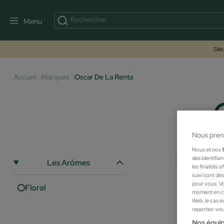
Menu
Déco
Accueil
Marques
Oscar De La Renta
Nous pren
Nous et nos
des identifia
Les Arômes
les finalités
suivi sont dé
pour vous. Vo
Floral
moment en cli
Web, le cas é
reportez-vous
Nos équip