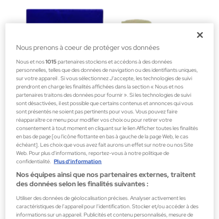
Nous prenons à coeur de protéger vos données
Nous et nos
1015
partenaires stockons et accédons à des données
personnelles, telles que des données de navigation ou des identifiants uniques,
sur votre appareil . Si vous sélectionnez J'accepte, les technologies de suivi
prendront en charge les finalités affichées dans la section « Nous et nos
partenaires traitons des données pour fournir ». Si les technologies de suivi
sont désactivées, il est possible que certains contenus et annonces qui vous
sont présentés ne soient pas pertinents pour vous. Vous pouvez faire
réapparaître ce menu pour modifier vos choix ou pour retirer votre
consentement à tout moment en cliquant sur le lien Afficher toutes les finalités
en bas de page [ou l'icône flottante en bas à gauche de la page Web, le cas
échéant]. Les choix que vous avez fait aurons un effet sur notre ou nos Site
Web. Pour plus d’informations, reportez-vous à notre politique de
confidentialité.
Plus d'information
Nos équipes ainsi que nos partenaires externes, traitent
Montana Parfums
des données selon les finalités suivantes :
Montana Parfum de Peau Eau de Toilette
Utiliser des données de géolocalisation précises. Analyser activement les
Parfums pour femme
caractéristiques de l’appareil pour l’identification. Stocker et/ou accéder à des
informations sur un appareil. Publicités et contenu personnalisés, mesure de