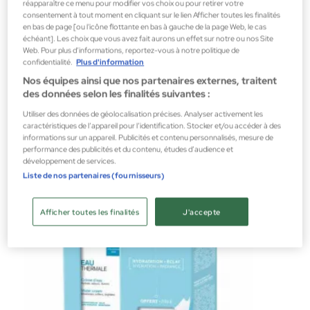
réapparaître ce menu pour modifier vos choix ou pour retirer votre
consentement à tout moment en cliquant sur le lien Afficher toutes les finalités
en bas de page [ou l'icône flottante en bas à gauche de la page Web, le cas
échéant]. Les choix que vous avez fait aurons un effet sur notre ou nos Site
Web. Pour plus d’informations, reportez-vous à notre politique de
Uriage
confidentialité.
Plus d'information
Nos équipes ainsi que nos partenaires externes, traitent
Eau Thermale Crème hydratante pour les mains
des données selon les finalités suivantes :
Cosmétiques corporels
Utiliser des données de géolocalisation précises. Analyser activement les
4,14 €
caractéristiques de l’appareil pour l’identification. Stocker et/ou accéder à des
informations sur un appareil. Publicités et contenu personnalisés, mesure de
performance des publicités et du contenu, études d’audience et
développement de services.
Liste de nos partenaires (fournisseurs)
Afficher toutes les finalités
J'accepte