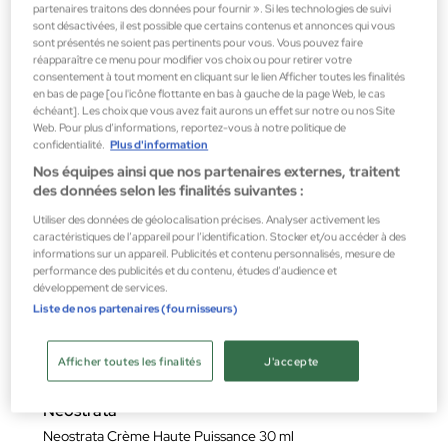
partenaires traitons des données pour fournir ». Si les technologies de suivi
35,21 €
sont désactivées, il est possible que certains contenus et annonces qui vous
sont présentés ne soient pas pertinents pour vous. Vous pouvez faire
réapparaître ce menu pour modifier vos choix ou pour retirer votre
consentement à tout moment en cliquant sur le lien Afficher toutes les finalités
en bas de page [ou l'icône flottante en bas à gauche de la page Web, le cas
échéant]. Les choix que vous avez fait aurons un effet sur notre ou nos Site
Web. Pour plus d’informations, reportez-vous à notre politique de
confidentialité.
Plus d'information
Nos équipes ainsi que nos partenaires externes, traitent
des données selon les finalités suivantes :
Utiliser des données de géolocalisation précises. Analyser activement les
caractéristiques de l’appareil pour l’identification. Stocker et/ou accéder à des
informations sur un appareil. Publicités et contenu personnalisés, mesure de
performance des publicités et du contenu, études d’audience et
développement de services.
Liste de nos partenaires (fournisseurs)
Afficher toutes les finalités
J'accepte
Neostrata
Neostrata Crème Haute Puissance 30 ml