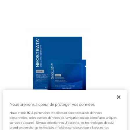
Nous prenons à coeur de protéger vos données
Neostrata
Nous et nos
1015
partenaires stockons et accédons à des données
NEOSTRATA CITRIATE HOME PEELING SYSTEM
personnelles, telles que des données de navigation ou des identifiants uniques,
sur votre appareil . Si vous sélectionnez J'accepte, les technologies de suivi
Cosmétique faciale Parapharmacie
prendront en charge les finalités affichées dans la section « Nous et nos