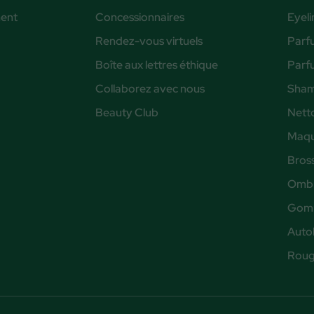
ent
Concessionnaires
Eyeli
Rendez-vous virtuels
Parf
Boîte aux lettres éthique
Parf
Collaborez avec nous
Sham
Beauty Club
Nett
Maqu
Bros
Ombr
Gomm
Auto
Rouge