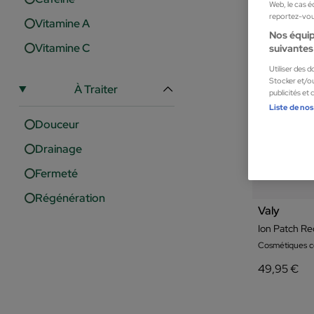
Web, le cas é
reportez-vous
Vitamine A
Nos équip
Vitamine C
suivantes 
Utiliser des 
Stocker et/ou
À Traiter
publicités et
Liste de nos
Douceur
Drainage
Fermeté
Régénération
Valy
Ion Patch Re
Cosmétiques c
49,95 €