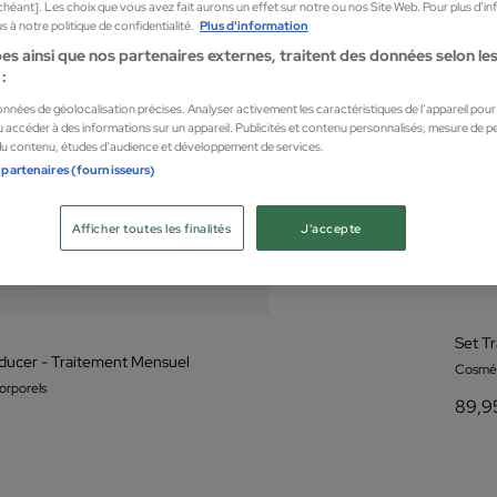
chéant]. Les choix que vous avez fait aurons un effet sur notre ou nos Site Web. Pour plus d’i
 à notre politique de confidentialité.
Plus d'information
es ainsi que nos partenaires externes, traitent des données selon les 
:
données de géolocalisation précises. Analyser activement les caractéristiques de l’appareil pour l
 accéder à des informations sur un appareil. Publicités et contenu personnalisés, mesure de 
 du contenu, études d’audience et développement de services.
 partenaires (fournisseurs)
Afficher toutes les finalités
J'accepte
Set Tr
ducer - Traitement Mensuel
Cosmét
orporels
89,9