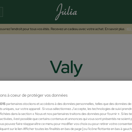
uvrez l'endroit pour tous vos étés. Recevez un cadeau avec votre achat. En savoir plus
ICI
Valy
des produits de beauté innovants qui vous feront gagner du temps. Une mar
gamme de produits des actifs et ingrédients naturels qui apporteront d'i
ons à coeur de protéger vos données
1015
partenaires stockons et accédons à des données personnelles, telles que des données de
nts uniques, sur votre appareil . Si vous sélectionnez J'accepte, les technologies de suivi prend
 affichées dans la section « Nous et nos partenaires traitons des données pour fournir ». Si les 
sactivées, il est possible que certains contenus et annonces qui vous sont présentés ne soient 
us pouvez faire réapparaître ce menu pour modifier vos choix ou pour retirer votre consente
quant sur le lien Afficher toutes les finalités en bas de page [ou l'icône flottante en bas à gauc