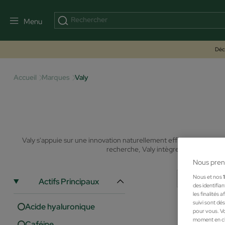
Menu
Déco
Accueil
Marques
Valy
Valy s'appuie sur une innovation naturellement efficace, créant 
recherche, Valy intègre dans toute sa 
Nous pren
Nous et nos
Actifs Principaux
des identifia
les finalités
suivi sont dé
Acide hyaluronique
pour vous. Vo
moment en cli
Caféine