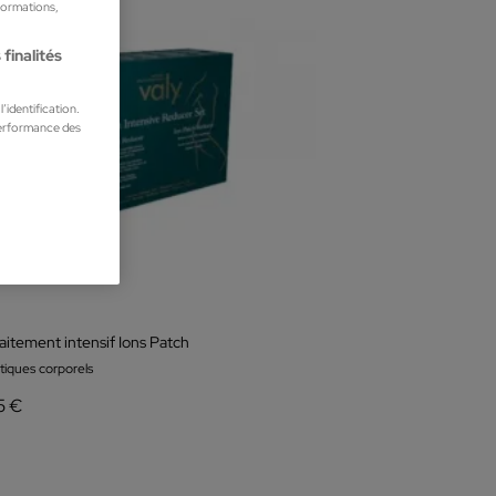
nformations,
finalités
’identification.
performance des
aitement intensif Ions Patch
iques corporels
5 €