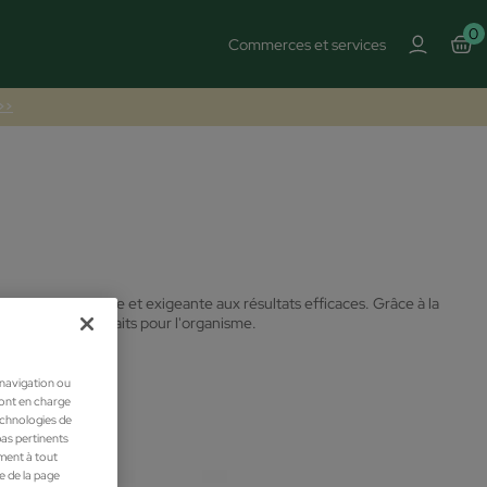
0
Commerces et services
 >>
que transparente et exigeante aux résultats efficaces. Grâce à la
nnombrables bienfaits pour l'organisme.
 navigation ou
ront en charge
technologies de
pas pertinents
ment à tout
he de la page