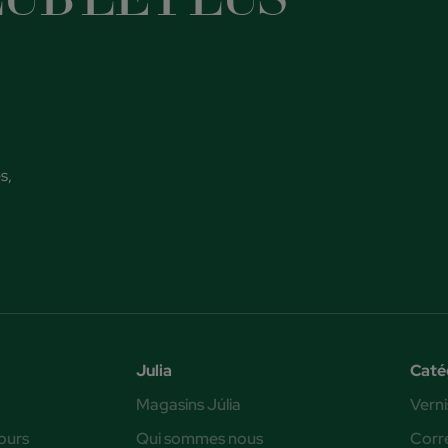
s,
Julia
Caté
Magasins Júlia
Verni
ours
Qui sommes nous
Corr