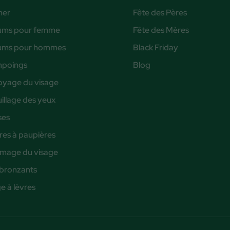
ner
Fête des Pères
ums pour femme
Fête des Mères
ums pour hommes
Black Friday
poings
Blog
oyage du visage
illage des yeux
ses
es à paupières
age du visage
bronzants
 à lèvres