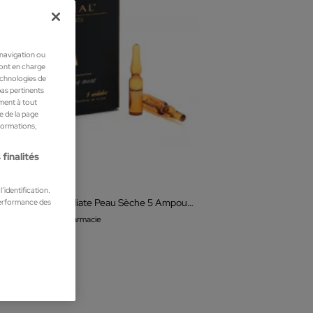
 navigation ou
ront en charge
technologies de
pas pertinents
ment à tout
he de la page
nformations,
finalités
inal
’identification.
performance des
Germinal Action Immédiate Peau Sèche 5 Ampoules
ique faciale Parapharmacie
 €