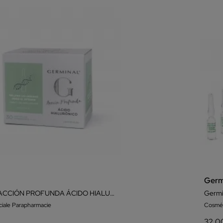
Germ
GERMINAL ACCIÓN PROFUNDA ÁCIDO HIALURÓNICO 30 AMPOLLAS
iale Parapharmacie
Cosmét
32,0