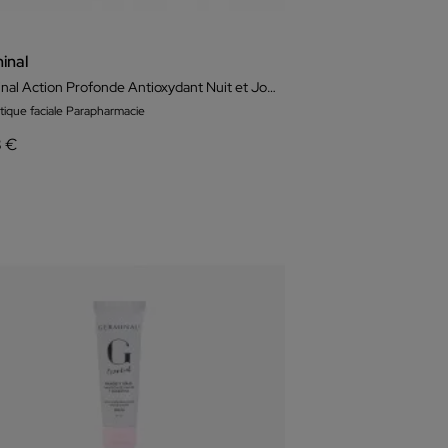
inal
Germinal Action Profonde Antioxydant Nuit et Jour 14 Ampoules
ique faciale Parapharmacie
8 €