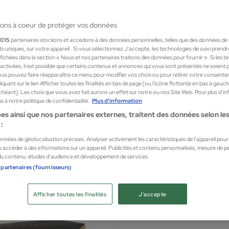
ons à coeur de protéger vos données
1015
partenaires stockons et accédons à des données personnelles, telles que des données de
nts uniques, sur votre appareil . Si vous sélectionnez J'accepte, les technologies de suivi prend
 affichées dans la section « Nous et nos partenaires traitons des données pour fournir ». Si les 
sactivées, il est possible que certains contenus et annonces qui vous sont présentés ne soient 
us pouvez faire réapparaître ce menu pour modifier vos choix ou pour retirer votre consente
quant sur le lien Afficher toutes les finalités en bas de page [ou l'icône flottante en bas à gauc
chéant]. Les choix que vous avez fait aurons un effet sur notre ou nos Site Web. Pour plus d’i
 à notre politique de confidentialité.
Plus d'information
es ainsi que nos partenaires externes, traitent des données selon les 
:
Germ
données de géolocalisation précises. Analyser activement les caractéristiques de l’appareil pour l
 accéder à des informations sur un appareil. Publicités et contenu personnalisés, mesure de 
GERMINAL ACCIÓN INMEDIATA 1 AMPOLLA 1,5 ml
 du contenu, études d’audience et développement de services.
iale Parapharmacie
Cosmét
 partenaires (fournisseurs)
15,45
Afficher toutes les finalités
J'accepte