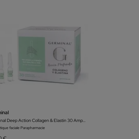
inal
Germinal Deep Action Collagen & Elastin 30 Ampoules
ique faciale Parapharmacie
0 €