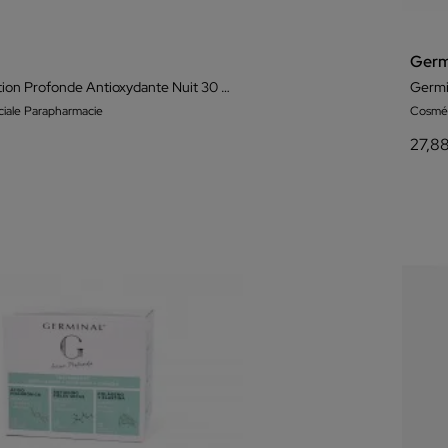
Germ
Germinal Action Profonde Antioxydante Nuit 30 Ampoules
iale Parapharmacie
Cosmét
27,8