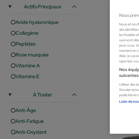
Actifs Principaux
Nous pren
Acide hyaluronique
Nous et nos
des identifia
Collagène
les finalités
suivi sont dé
Peptides
pour vous. Vo
moment en cli
Rose musquée
Web, le cas é
reportez-vous
Vitamine A
Nos équip
suivantes 
Vitamine E
Germinal
Utiliser des 
Stocker et/ou
À Traiter
publicités et
Cosmétique fac
Liste de nos
4,90 €
Anti-Âge
Anti-Fatigue
Anti-Oxydant