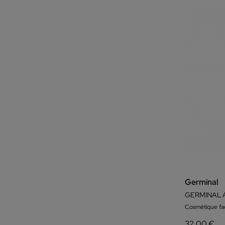
Revitalisant
Sacs
Taches
Tonifiant
Germinal
Cosmétique fac
32,00 €