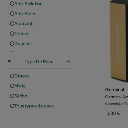
Anti-Pollution
Anti-Rides
Apaisant
Cernes
Douceur
Élasticité
Type De Peau
Fermeté
Hydratation
Grasse
Levage
Mixte
Germinal
Luminosité
Sèche
Nutrition
Cosmétique fac
Tous types de peau
13,30 €
Pores
Régénération