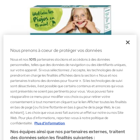
Nous prenons à coeur de protéger vos données
Nous et nos
1015
partenaires stockons et accédons à des données
personnelles, telles que des données de navigation ou des identifiants uniques,
sur votre appareil . Si vous sélectionnez J'accepte, les technologies de suivi
prendront en charge les finalités affichées dans la section « Nous et nos
partenaires traitons des données pour fournir ». Si les technologies de suivi
sont désactivées, il est possible que certains contenus et annonces qui vous
sont présentés ne soient pas pertinents pour vous. Vous pouvez faire
réapparaître ce menu pour modifier vos choix ou pour retirer votre
Filvit
consentement à tout moment en cliquant sur le lien Afficher toutes les finalités
Filvit Coffret Répulsifs anti-poux et anti-nitouches sans insecticide
en bas de page [ou l'icône flottante en bas à gauche de la page Web, le cas
échéant]. Les choix que vous avez fait aurons un effet sur notre ou nos Site
Cheveux Antiparasitaires
Web. Pour plus d’informations, reportez-vous à notre politique de
20,64 €
confidentialité.
Plus d'information
Nos équipes ainsi que nos partenaires externes, traitent
des données selon les finalités suivantes :