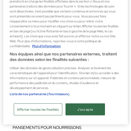
prendront en charge les finalités affichées dans la section « Nous et nos
3,25 €
partenaires traitons des données pour fournir ». Si les technologies de suivi
sont désactivées, il est possible que certains contenus et annonces qui vous
sont présentés ne soient pas pertinents pour vous. Vous pouvez faire
réapparaître ce menu pour modifier vos choix ou pour retirer votre
consentement à tout moment en cliquant sur le lien Afficher toutes les finalités
en bas de page [ou l'icône flottante en bas à gauche de la page Web, le cas
échéant]. Les choix que vous avez fait aurons un effet sur notre ou nos Site
Web. Pour plus d’informations, reportez-vous à notre politique de
confidentialité.
Plus d'information
Nos équipes ainsi que nos partenaires externes, traitent
des données selon les finalités suivantes :
Utiliser des données de géolocalisation précises. Analyser activement les
caractéristiques de l’appareil pour l’identification. Stocker et/ou accéder à des
informations sur un appareil. Publicités et contenu personnalisés, mesure de
performance des publicités et du contenu, études d’audience et
développement de services.
Liste de nos partenaires (fournisseurs)
Afficher toutes les finalités
J'accepte
Salvelox
PANSEMENTS POUR NOURRISSONS