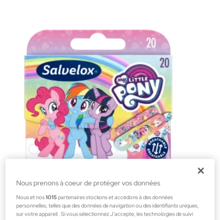
Nous prenons à coeur de protéger vos données
Salvelox
Nous et nos
1015
partenaires stockons et accédons à des données
PANSEMENTS POUR ENFANTS MY LITTLE POY
personnelles, telles que des données de navigation ou des identifiants uniques,
Trousse de premiers secours
sur votre appareil . Si vous sélectionnez J'accepte, les technologies de suivi