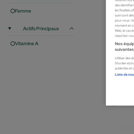
des identifia
les finalités
Femme
suivi sont dé
pour vous. Vo
moment en cli
Actifs Principaux
Web, le cas é
reportez-vous
Vitamine A
Nos équip
suivantes 
Utiliser des 
Stocker et/ou
publicités et
Liste de nos
Scholl
PARTY FEE
Santé et bien-
6,36 €