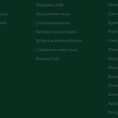
Magasins Júlia
Verni
ours
Qui sommes nous
Corr
ent
Concessionnaires
Eyeli
Rendez-vous virtuels
Parf
Boîte aux lettres éthique
Parf
Collaborez avec nous
Sham
Beauty Club
Nett
Maqu
Bros
Ombr
Gomm
Auto
Rouge