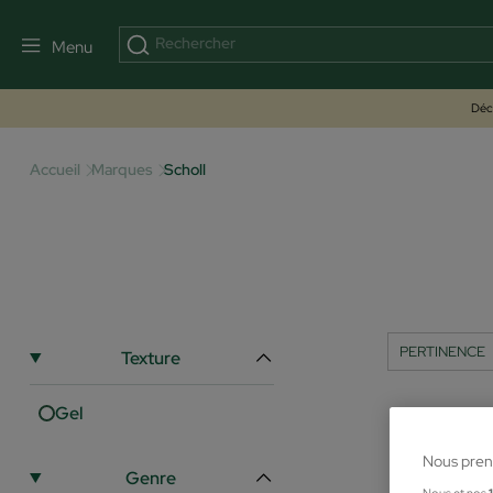
Menu
Déco
Accueil
Marques
Scholl
Texture
Gel
Nous pren
Genre
Nous et nos