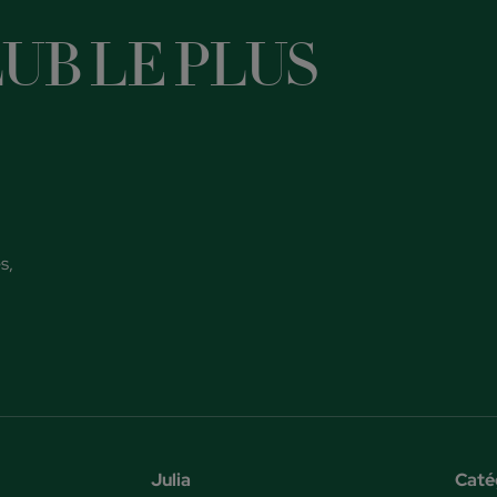
UB LE PLUS
s,
Julia
Caté