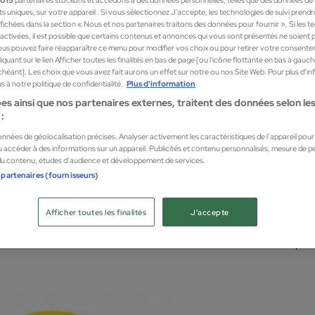
nts uniques, sur votre appareil . Si vous sélectionnez J'accepte, les technologies de suivi prend
 affichées dans la section « Nous et nos partenaires traitons des données pour fournir ». Si les 
sactivées, il est possible que certains contenus et annonces qui vous sont présentés ne soient 
us pouvez faire réapparaître ce menu pour modifier vos choix ou pour retirer votre consente
quant sur le lien Afficher toutes les finalités en bas de page [ou l'icône flottante en bas à gauc
chéant]. Les choix que vous avez fait aurons un effet sur notre ou nos Site Web. Pour plus d’i
 à notre politique de confidentialité.
Plus d'information
es ainsi que nos partenaires externes, traitent des données selon les 
:
données de géolocalisation précises. Analyser activement les caractéristiques de l’appareil pour l
 accéder à des informations sur un appareil. Publicités et contenu personnalisés, mesure de 
 du contenu, études d’audience et développement de services.
 partenaires (fournisseurs)
Schol
T ALMOHADILLA PLANTAR
Protèg
Afficher toutes les finalités
J'accepte
être
Santé 
6,36