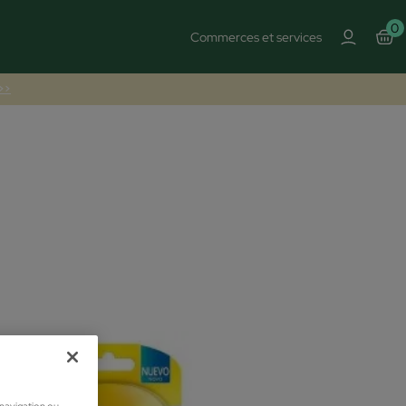
0
Commerces et services
 >>
 navigation ou