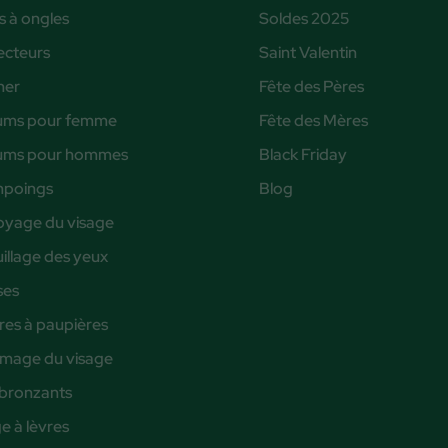
s à ongles
Soldes 2025
ecteurs
Saint Valentin
ner
Fête des Pères
ums pour femme
Fête des Mères
ums pour hommes
Black Friday
poings
Blog
oyage du visage
illage des yeux
ses
es à paupières
age du visage
bronzants
 à lèvres