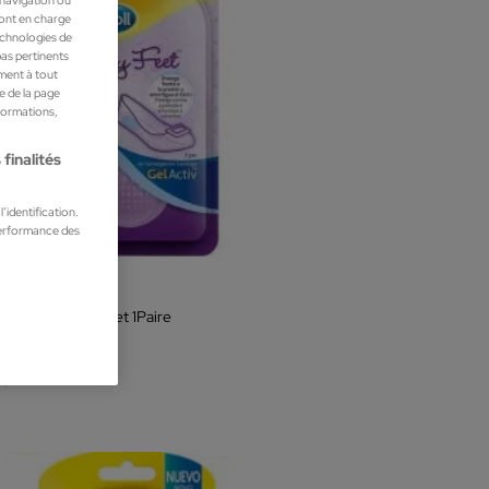
ront en charge
technologies de
pas pertinents
ment à tout
he de la page
nformations,
finalités
’identification.
performance des
l
e-talon Party Feet 1Paire
et bien-être
 €