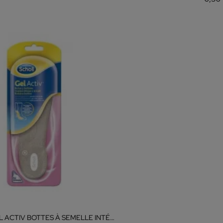
SCHOLL GEL ACTIV BOTTES À SEMELLE INTÉRIEURE ET BOTTINES POUR FEMMES