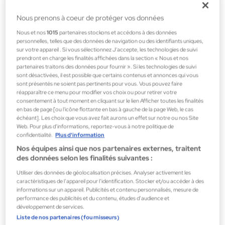
18,60 €
Nous prenons à coeur de protéger vos données
Nous et nos
1015
partenaires stockons et accédons à des données
personnelles, telles que des données de navigation ou des identifiants uniques,
sur votre appareil . Si vous sélectionnez J'accepte, les technologies de suivi
prendront en charge les finalités affichées dans la section « Nous et nos
partenaires traitons des données pour fournir ». Si les technologies de suivi
sont désactivées, il est possible que certains contenus et annonces qui vous
sont présentés ne soient pas pertinents pour vous. Vous pouvez faire
réapparaître ce menu pour modifier vos choix ou pour retirer votre
consentement à tout moment en cliquant sur le lien Afficher toutes les finalités
en bas de page [ou l'icône flottante en bas à gauche de la page Web, le cas
échéant]. Les choix que vous avez fait aurons un effet sur notre ou nos Site
Web. Pour plus d’informations, reportez-vous à notre politique de
confidentialité.
Plus d'information
Nos équipes ainsi que nos partenaires externes, traitent
des données selon les finalités suivantes :
Utiliser des données de géolocalisation précises. Analyser activement les
caractéristiques de l’appareil pour l’identification. Stocker et/ou accéder à des
informations sur un appareil. Publicités et contenu personnalisés, mesure de
performance des publicités et du contenu, études d’audience et
Dentaid
développement de services.
Liste de nos partenaires (fournisseurs)
REC VITIS SONIC S10/S20 GINGIVAL