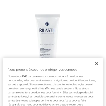
Nous prenons à coeur de protéger vos données
Nous et nos
1015
partenaires stockons et accédons à des données
personnelles, telles que des données de navigation ou des identifiants uniques,
sur votre appareil . Si vous sélectionnez J'accepte, les technologies de suivi
prendront en charge les finalités affichées dans la section « Nous et nos
Rilastil
partenaires traitons des données pour fournir ». Si les technologies de suivi
MULTIREPAIR NUTRI-REPAIR 50ML
sont désactivées, il est possible que certains contenus et annonces qui vous
sont présentés ne soient pas pertinents pour vous. Vous pouvez faire
Cosmétique faciale Parapharmacie
réapparaître ce menu pour modifier vos choix ou pour retirer votre