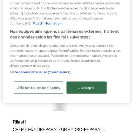
42,21 €
consentement à tout moment en cliquant sur le lien Afficher toutes les finalités
en bas de page [ou l'icône flottante en bas à gauche de la page Web, le cas
échéant]. Les choix que vous avez fait aurons un effet sur notre ou nos Site
Web. Pour plus d’informations, reportez-vous à notre politique de
confidentialité.
Plus d'information
Nos équipes ainsi que nos partenaires externes, traitent
des données selon les finalités suivantes :
Utiliser des données de géolocalisation précises. Analyser activement les
caractéristiques de l’appareil pour l’identification. Stocker et/ou accéder à des
informations sur un appareil. Publicités et contenu personnalisés, mesure de
performance des publicités et du contenu, études d’audience et
développement de services.
Liste de nos partenaires (fournisseurs)
Afficher toutes les finalités
J'accepte
Rilastil
CRÈME MULTIRÉPARATEUR HYDRO-RÉPARATRICE 50ML