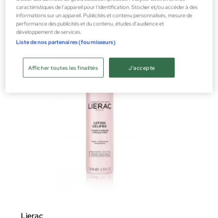
Nettoyage du visage Parapharmacie
caractéristiques de l’appareil pour l’identification. Stocker et/ou accéder à des
informations sur un appareil. Publicités et contenu personnalisés, mesure de
19,90 €
performance des publicités et du contenu, études d’audience et
développement de services.
Liste de nos partenaires (fournisseurs)
Afficher toutes les finalités
J'accepte
Lierac