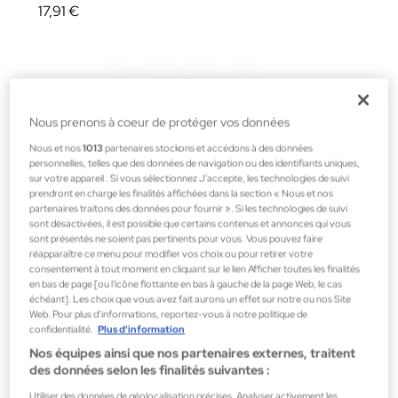
17,91 €
Nous prenons à coeur de protéger vos données
Nous et nos
1013
partenaires stockons et accédons à des données
personnelles, telles que des données de navigation ou des identifiants uniques,
sur votre appareil . Si vous sélectionnez J'accepte, les technologies de suivi
prendront en charge les finalités affichées dans la section « Nous et nos
partenaires traitons des données pour fournir ». Si les technologies de suivi
sont désactivées, il est possible que certains contenus et annonces qui vous
sont présentés ne soient pas pertinents pour vous. Vous pouvez faire
réapparaître ce menu pour modifier vos choix ou pour retirer votre
consentement à tout moment en cliquant sur le lien Afficher toutes les finalités
en bas de page [ou l'icône flottante en bas à gauche de la page Web, le cas
échéant]. Les choix que vous avez fait aurons un effet sur notre ou nos Site
Web. Pour plus d’informations, reportez-vous à notre politique de
confidentialité.
Plus d'information
Nos équipes ainsi que nos partenaires externes, traitent
Lierac
des données selon les finalités suivantes :
DESMAQUILLANTE LECHE MICELAR 200 ML
Utiliser des données de géolocalisation précises. Analyser activement les