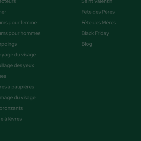
ecteurs
Saint Valentin
ner
Fête des Pères
ums pour femme
Fête des Mères
ums pour hommes
Black Friday
poings
Blog
oyage du visage
illage des yeux
ses
es à paupières
age du visage
bronzants
 à lèvres