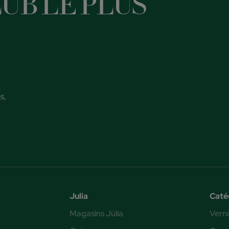
UB LE PLUS
s,
Julia
Caté
Magasins Júlia
Verni