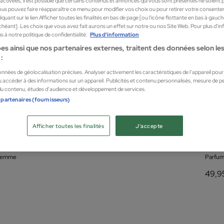
sactivées, il est possible que certains contenus et annonces qui vous sont présentés ne soient 
us pouvez faire réapparaître ce menu pour modifier vos choix ou pour retirer votre consente
quant sur le lien Afficher toutes les finalités en bas de page [ou l'icône flottante en bas à gauc
chéant]. Les choix que vous avez fait aurons un effet sur notre ou nos Site Web. Pour plus d’i
 à notre politique de confidentialité.
Plus d'information
es ainsi que nos partenaires externes, traitent des données selon les 
:
données de géolocalisation précises. Analyser activement les caractéristiques de l’appareil pour l
 accéder à des informations sur un appareil. Publicités et contenu personnalisés, mesure de 
 du contenu, études d’audience et développement de services.
 partenaires (fournisseurs)
Afficher toutes les finalités
J'accepte
Hall
u De Toilette 100ml
My Wi
 femme
Parfum
49,9