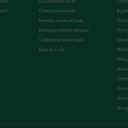
ours
Qui sommes nous
Corr
ent
Concessionnaires
Eyeli
Rendez-vous virtuels
Parf
Boîte aux lettres éthique
Parf
Collaborez avec nous
Sham
Beauty Club
Nett
Maqu
Bros
Ombr
Gomm
Auto
Rouge