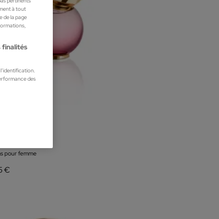
pas pertinents
ment à tout
he de la page
nformations,
finalités
’identification.
performance des
oween
sh Eau de Parfum
s pour femme
5 €