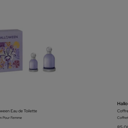
Hall
oween Eau de Toilette
Coffre
um Pour Femme
Coffre
85,0