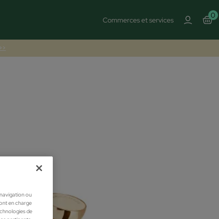
0
Commerces et services
 >>
 navigation ou
ront en charge
technologies de