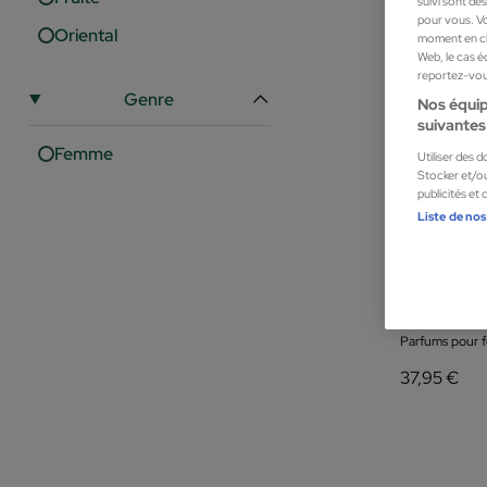
suivi sont dé
pour vous. Vo
Oriental
moment en cli
Web, le cas é
reportez-vous
Genre
Nos équip
suivantes 
Femme
Utiliser des 
Stocker et/ou
publicités et
Liste de nos
Halloween
Halloween Ea
Parfums pour
37,95 €