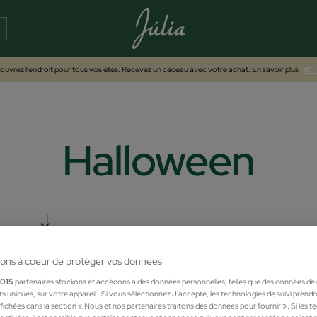
uvrez l'endroit pour tous vos étés. Recevez un cadeau avec votre achat. En savoir plus
ICI
Halloween
ons à coeur de protéger vos données
1015
partenaires stockons et accédons à des données personnelles, telles que des données de
nts uniques, sur votre appareil . Si vous sélectionnez J'accepte, les technologies de suivi prend
 affichées dans la section « Nous et nos partenaires traitons des données pour fournir ». Si les 