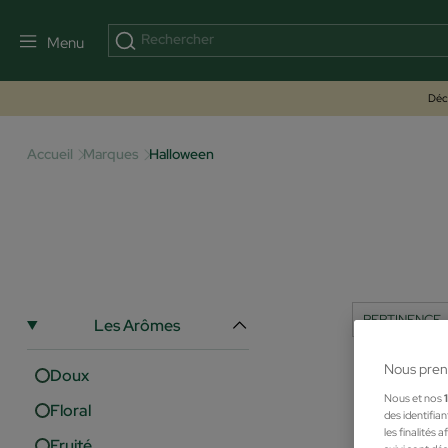
Menu
Déco
Accueil
Marques
Halloween
Les Arômes
Nous pren
Doux
Nous et nos
Floral
des identifia
les finalités
Fruité