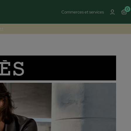
0
Commerces et services
 >>