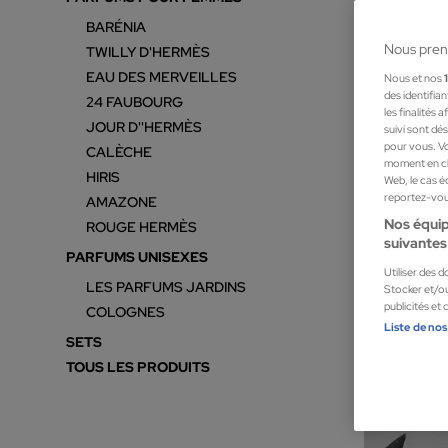
BARÉNIA
Nous pren
TWILLY D'HERMÈS
EAU DES MERVEILLES
Nous et nos
des identifia
24 FAUBOURG
les finalités
JOUR D''HERMÈS
suivi sont dé
pour vous. Vo
CALÈCHE
moment en cli
HIRIS
Web, le cas é
reportez-vous
AMAZONE
Nos équip
ROUGE HERMÈS
suivantes 
PARFUMS UNISEXES
Utiliser des 
LES PARFUMS JARDINS
Stocker et/ou
publicités et
COLOGNES
Liste de nos
SETS
TOUS LES PRODUITS