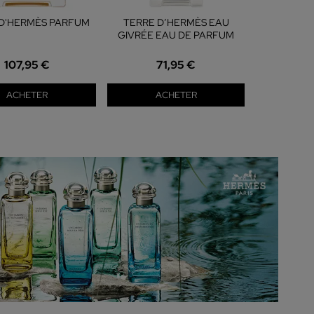
 D'HERMÈS PARFUM
TERRE D’HERMÈS EAU
Terre D'He
GIVRÉE EAU DE PARFUM
Vétiver 
107,95 €
71,95 €
7
ACHETER
ACHETER
A