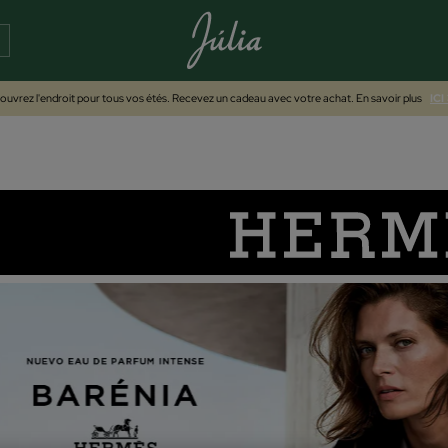
uvrez l'endroit pour tous vos étés. Recevez un cadeau avec votre achat. En savoir plus
ICI