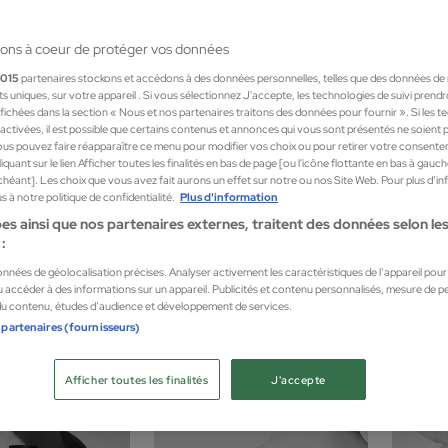
ons à coeur de protéger vos données
1015
partenaires stockons et accédons à des données personnelles, telles que des données de
nts uniques, sur votre appareil . Si vous sélectionnez J'accepte, les technologies de suivi prend
 affichées dans la section « Nous et nos partenaires traitons des données pour fournir ». Si les 
sactivées, il est possible que certains contenus et annonces qui vous sont présentés ne soient 
us pouvez faire réapparaître ce menu pour modifier vos choix ou pour retirer votre consente
quant sur le lien Afficher toutes les finalités en bas de page [ou l'icône flottante en bas à gauc
chéant]. Les choix que vous avez fait aurons un effet sur notre ou nos Site Web. Pour plus d’i
 à notre politique de confidentialité.
Plus d'information
es ainsi que nos partenaires externes, traitent des données selon les 
:
Le parfum, présent dans l'histoire d'Herm
données de géolocalisation précises. Analyser activement les caractéristiques de l’appareil pour l
devenu un métier en 1951. Transformée d
 accéder à des informations sur un appareil. Publicités et contenu personnalisés, mesure de 
artistique, la Parfumerie Hermès est une 
 du contenu, études d’audience et développement de services.
aujourd'hui par la créatrice Christine
 partenaires (fournisseurs)
contemporaine et élégante, la Parfumerie 
de vivre, elle est un signe 
Afficher toutes les finalités
J'accepte