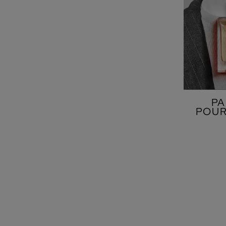
P
POU