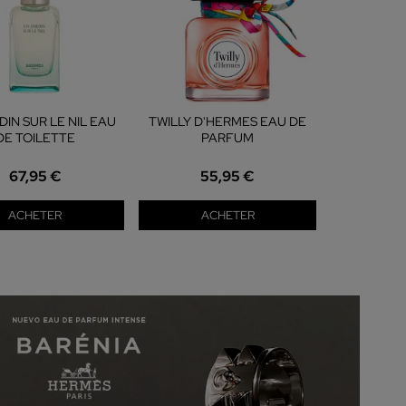
DIN SUR LE NIL EAU
TWILLY D'HERMES EAU DE
DE TOILETTE
PARFUM
67,95 €
55,95 €
ACHETER
ACHETER