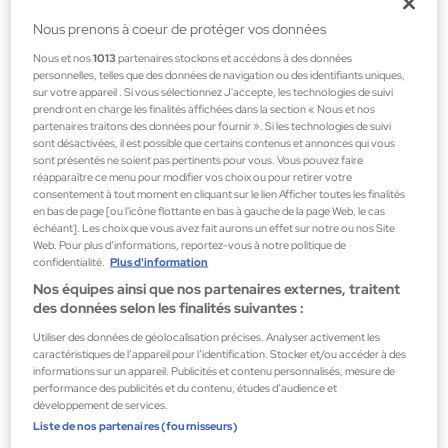
Nous prenons à coeur de protéger vos données
K-18
Nous et nos
1013
partenaires stockons et accédons à des données
Peptide Prep Detox Shampoo 250 ml
personnelles, telles que des données de navigation ou des identifiants uniques,
Shampoings
sur votre appareil . Si vous sélectionnez J'accepte, les technologies de suivi
prendront en charge les finalités affichées dans la section « Nous et nos
29,99 €
partenaires traitons des données pour fournir ». Si les technologies de suivi
sont désactivées, il est possible que certains contenus et annonces qui vous
sont présentés ne soient pas pertinents pour vous. Vous pouvez faire
réapparaître ce menu pour modifier vos choix ou pour retirer votre
consentement à tout moment en cliquant sur le lien Afficher toutes les finalités
en bas de page [ou l'icône flottante en bas à gauche de la page Web, le cas
échéant]. Les choix que vous avez fait aurons un effet sur notre ou nos Site
Web. Pour plus d’informations, reportez-vous à notre politique de
confidentialité.
Plus d'information
Nos équipes ainsi que nos partenaires externes, traitent
des données selon les finalités suivantes :
Utiliser des données de géolocalisation précises. Analyser activement les
caractéristiques de l’appareil pour l’identification. Stocker et/ou accéder à des
informations sur un appareil. Publicités et contenu personnalisés, mesure de
performance des publicités et du contenu, études d’audience et
développement de services.
Liste de nos partenaires (fournisseurs)