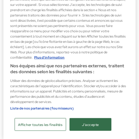
sur votre appareil . Si vous sélectionnez J'accepte, les technologies de suivi
prendront en charge les finalités affichées dans la section « Nous et nos
partenaires traitons des données pour fournir ». Si les technologies de suivi
sont désactivées, il est possible que certains contenus et annonces qui vous
sont présentés ne soient pas pertinents pour vous. Vous pouvez faire
réapparaître ce menu pour modifier vos choix ou pour retirer votre
consentement à tout moment en cliquant sur le lien Afficher toutes les finalités
en bas de page [ou l'icône flottante en bas à gauche de la page Web, le cas
échéant]. Les choix que vous avez fait aurons un effet sur notre ou nos Site
Web. Pour plus d’informations, reportez-vous à notre politique de
confidentialité.
Plus d'information
Nos équipes ainsi que nos partenaires externes, traitent
des données selon les finalités suivantes :
Utiliser des données de géolocalisation précises. Analyser activement les
caractéristiques de l’appareil pour l’identification. Stocker et/ou accéder à des
informations sur un appareil. Publicités et contenu personnalisés, mesure de
performance des publicités et du contenu, études d’audience et
Touch Of Oud
développement de services.
Lemar Extrait de Parfum
Liste de nos partenaires (fournisseurs)
Parfums unisexes
153,00 €
Afficher toutes les finalités
J'accepte