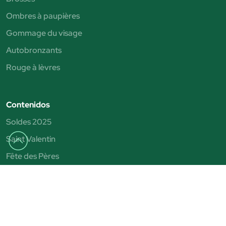
Ombres à paupières
Gommage du visage
Autobronzants
Rouge à lèvres
Contenidos
Soldes 2025
Saint Valentin
Fête des Pères
Fête des Mères
Black Friday
Blog