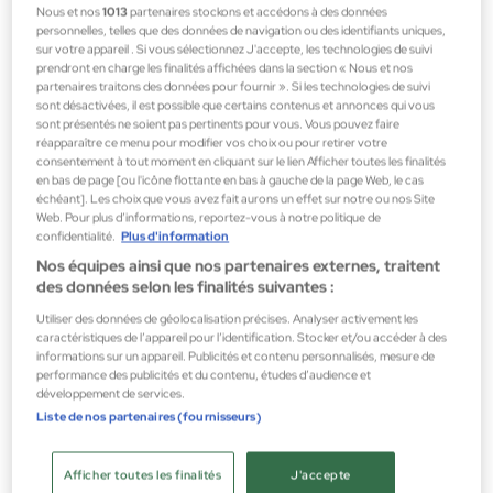
Nous et nos
1013
partenaires stockons et accédons à des données
personnelles, telles que des données de navigation ou des identifiants uniques,
sur votre appareil . Si vous sélectionnez J'accepte, les technologies de suivi
prendront en charge les finalités affichées dans la section « Nous et nos
partenaires traitons des données pour fournir ». Si les technologies de suivi
sont désactivées, il est possible que certains contenus et annonces qui vous
sont présentés ne soient pas pertinents pour vous. Vous pouvez faire
réapparaître ce menu pour modifier vos choix ou pour retirer votre
consentement à tout moment en cliquant sur le lien Afficher toutes les finalités
en bas de page [ou l'icône flottante en bas à gauche de la page Web, le cas
échéant]. Les choix que vous avez fait aurons un effet sur notre ou nos Site
Web. Pour plus d’informations, reportez-vous à notre politique de
confidentialité.
Plus d'information
Nos équipes ainsi que nos partenaires externes, traitent
des données selon les finalités suivantes :
Utiliser des données de géolocalisation précises. Analyser activement les
caractéristiques de l’appareil pour l’identification. Stocker et/ou accéder à des
informations sur un appareil. Publicités et contenu personnalisés, mesure de
performance des publicités et du contenu, études d’audience et
développement de services.
Liste de nos partenaires (fournisseurs)
Australian Gold
Solar Dust
Afficher toutes les finalités
J'accepte
Autobronzant corporelle