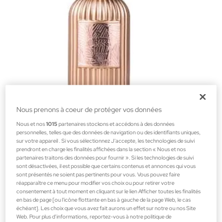
Nous prenons à coeur de protéger vos données
Paris Corner
Nous et nos
1015
partenaires stockons et accédons à des données
personnelles, telles que des données de navigation ou des identifiants uniques,
Qissa Delicious Eau de Parfum
sur votre appareil . Si vous sélectionnez J'accepte, les technologies de suivi
Parfums unisexes
prendront en charge les finalités affichées dans la section « Nous et nos
partenaires traitons des données pour fournir ». Si les technologies de suivi
29,95 €
sont désactivées, il est possible que certains contenus et annonces qui vous
sont présentés ne soient pas pertinents pour vous. Vous pouvez faire
réapparaître ce menu pour modifier vos choix ou pour retirer votre
consentement à tout moment en cliquant sur le lien Afficher toutes les finalités
en bas de page [ou l'icône flottante en bas à gauche de la page Web, le cas
échéant]. Les choix que vous avez fait aurons un effet sur notre ou nos Site
Web. Pour plus d’informations, reportez-vous à notre politique de