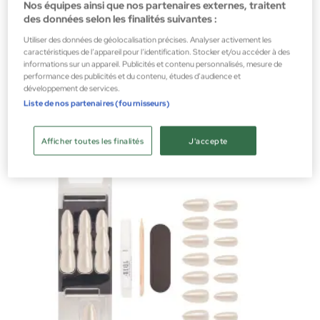
Nos équipes ainsi que nos partenaires externes, traitent
des données selon les finalités suivantes :
Ardell Nails
Utiliser des données de géolocalisation précises. Analyser activement les
caractéristiques de l’appareil pour l’identification. Stocker et/ou accéder à des
Faux Ongles Nail Addict Naked
informations sur un appareil. Publicités et contenu personnalisés, mesure de
Autres accessoires
performance des publicités et du contenu, études d’audience et
développement de services.
12,49 €
Liste de nos partenaires (fournisseurs)
Afficher toutes les finalités
J'accepte