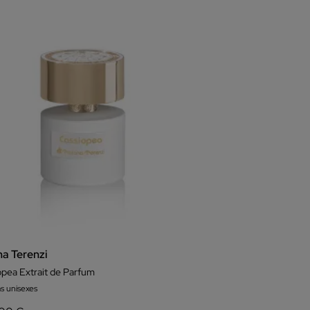
na Terenzi
opea Extrait de Parfum
s unisexes