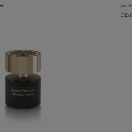
es
Eau d
335,