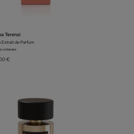
na Terenzi
a Extrait de Parfum
s unisexes
00 €