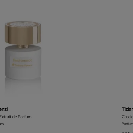
enzi
Tizia
xtrait de Parfum
Cassi
es
Parfum