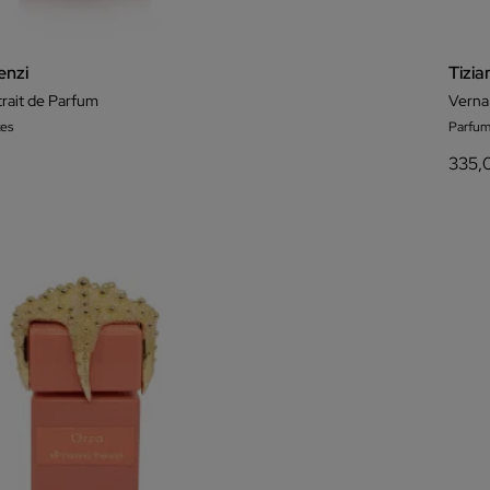
enzi
Tizia
rait de Parfum
Verna
es
Parfum
335,