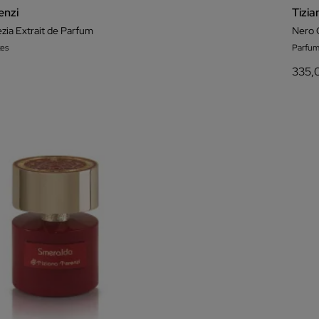
enzi
Tizia
zia Extrait de Parfum
Nero 
es
Parfum
335,