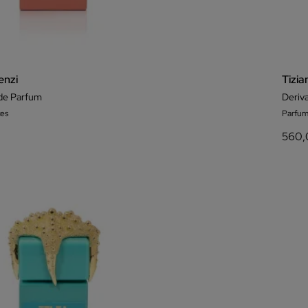
enzi
Tizia
 de Parfum
Deriv
es
Parfum
560,