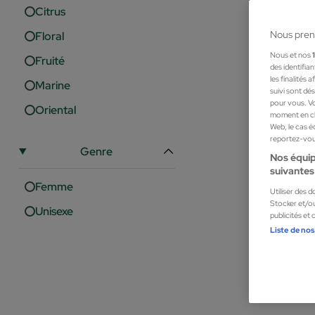
Citrus
Nous pren
Floral
Nous et nos
Fruité
des identifia
les finalités
Marine
suivi sont dé
pour vous. Vo
Oriental
moment en cli
Web, le cas é
reportez-vous
Genre
Nos équip
suivantes 
Femme
Utiliser des 
Stocker et/ou
Unisexe
publicités et
Tiziana Ter
Liste de nos
Gumin Extrai
Parfums unisex
425,00 €