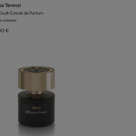
na Terenzi
Oudh Extrait de Parfum
s unisexes
00 €