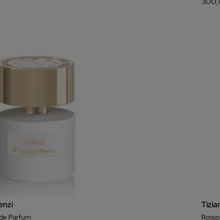
300,
enzi
Tizia
t de Parfum
Rosso