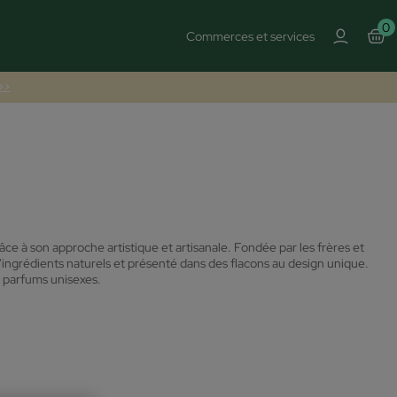
0
Commerces et services
 >>
e à son approche artistique et artisanale. Fondée par les frères et
 d'ingrédients naturels et présenté dans des flacons au design unique.
parfums unisexes.