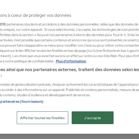
ons à coeur de protéger vos données
1015
partenaires stockons et accédons à des données personnelles, telles que des données de
nts uniques, sur votre appareil . Si vous sélectionnez J'accepte, les technologies de suivi prend
 affichées dans la section « Nous et nos partenaires traitons des données pour fournir ». Si les 
sactivées, il est possible que certains contenus et annonces qui vous sont présentés ne soient 
us pouvez faire réapparaître ce menu pour modifier vos choix ou pour retirer votre consente
quant sur le lien Afficher toutes les finalités en bas de page [ou l'icône flottante en bas à gauc
chéant]. Les choix que vous avez fait aurons un effet sur notre ou nos Site Web. Pour plus d’i
 à notre politique de confidentialité.
Plus d'information
es ainsi que nos partenaires externes, traitent des données selon les 
:
données de géolocalisation précises. Analyser activement les caractéristiques de l’appareil pour l
 accéder à des informations sur un appareil. Publicités et contenu personnalisés, mesure de 
 du contenu, études d’audience et développement de services.
enzi
Tizia
 partenaires (fournisseurs)
t de Parfum
Afrodi
es
Parfum
Afficher toutes les finalités
J'accepte
425,