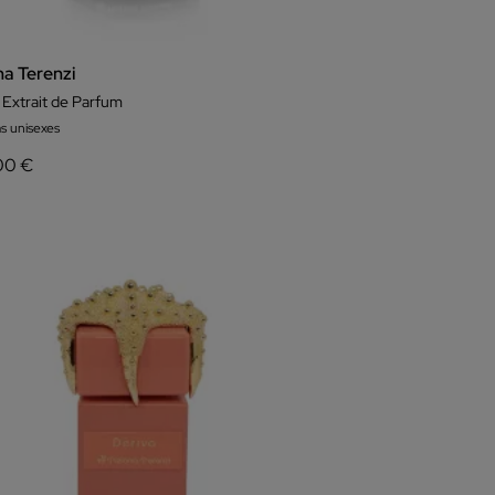
na Terenzi
 Extrait de Parfum
s unisexes
00 €