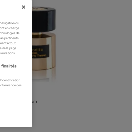
 navigation ou
ront en charge
technologies de
pas pertinents
ment à tout
he de la page
nformations,
finalités
’identification.
performance des
na Terenzi
te Extrait de Parfum
s unisexes
00 €