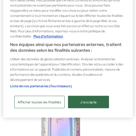
sont désactivées, il est possible que certains contenus et annonces qui vous
sont présentés ne soient pas pertinents pour vous. Vous pouvez faire
réapparaître ce menu pour modifier vos choix ou pour retirer votre
consentement à tout moment en cliquant sur le lien Afficher toutes les finalités
en bas de page [ou l'icône flottante en bas à gauche de la page Web, le cas
échéant]. Les choix que vous avez fait aurons un effet sur notre ou nos Site
House Of Helios
Web. Pour plus d’informations, reportez-vous à notre politique de
The Enthusiast Eau De Parfum Spray
confidentialité.
Plus d'information
Parfums unisexes
Nos équipes ainsi que nos partenaires externes, traitent
des données selon les finalités suivantes :
195,00 €
Utiliser des données de géolocalisation précises. Analyser activement les
caractéristiques de l’appareil pour l’identification. Stocker et/ou accéder à des
informations sur un appareil. Publicités et contenu personnalisés, mesure de
performance des publicités et du contenu, études d’audience et
développement de services.
Liste de nos partenaires (fournisseurs)
Afficher toutes les finalités
J'accepte