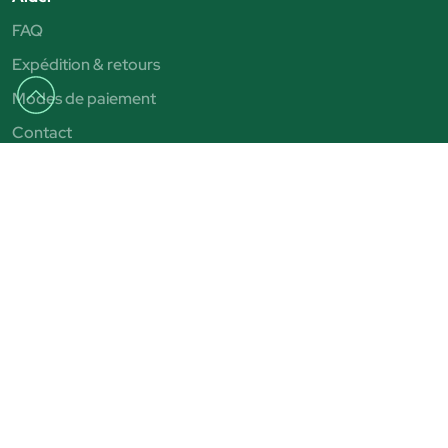
FAQ
Expédition & retours
Modes de paiement
Contact
Julia
Magasins Júlia
Qui sommes nous
Concessionnaires
Rendez-vous virtuels
Boîte aux lettres éthique
Collaborez avec nous
Beauty Club