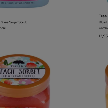
Tree
 Shea Sugar Scrub
Blue 
orel
Gomma
12,95