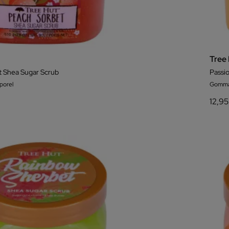
Tree
t Shea Sugar Scrub
Passio
orel
Gomma
12,95