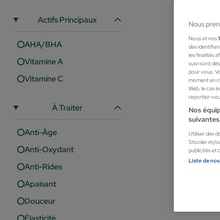
Actifs Principaux
Nous pren
Nous et nos
AHA/BHA
des identifia
les finalités
Vitamine A
suivi sont dé
pour vous. Vo
Vitamine C
moment en cli
Web, le cas é
reportez-vous
À Traiter
Nos équip
suivantes 
Anti-Âge
Utiliser des 
Stocker et/ou
Anti-Oxydant
publicités et
Tree Hut
Liste de nos
Anti-Rides
Moroccan Ro
Gommage Corp
Apaisant
12,95 €
Douceur
Élasticité