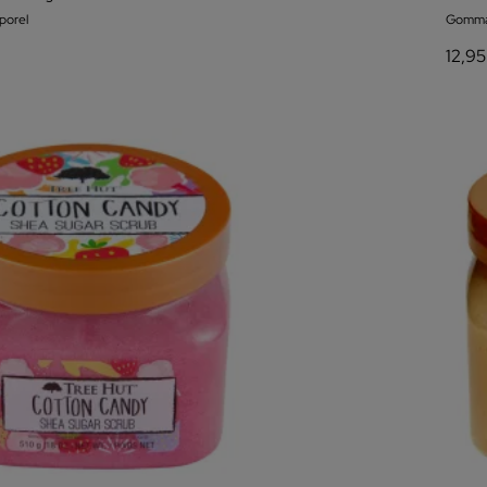
orel
Gomma
12,95