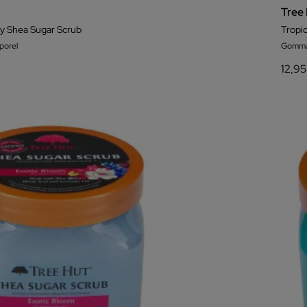
Tree
y Shea Sugar Scrub
Tropi
orel
Gomma
12,95