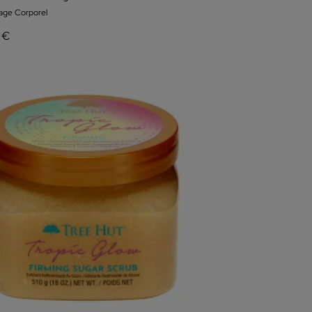
ge Corporel
 €