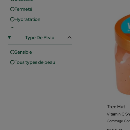
Fermeté
Hydratation
Levage
Type De Peau
Luminosité
Nutrition
Sensible
Pores
Tous types de peau
Protection
Régénération
Revitalisant
Rougeur
Tree Hut
Tonifiant
Vitamin C Sh
Gommage Corp