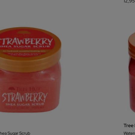
12,95
Tree
hea Sugar Scrub
Water