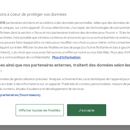
ons à coeur de protéger vos données
1015
partenaires stockons et accédons à des données personnelles, telles que des données de
nts uniques, sur votre appareil . Si vous sélectionnez J'accepte, les technologies de suivi prend
 affichées dans la section « Nous et nos partenaires traitons des données pour fournir ». Si les 
sactivées, il est possible que certains contenus et annonces qui vous sont présentés ne soient 
us pouvez faire réapparaître ce menu pour modifier vos choix ou pour retirer votre consente
quant sur le lien Afficher toutes les finalités en bas de page [ou l'icône flottante en bas à gauc
chéant]. Les choix que vous avez fait aurons un effet sur notre ou nos Site Web. Pour plus d’i
 à notre politique de confidentialité.
Plus d'information
es ainsi que nos partenaires externes, traitent des données selon les 
:
données de géolocalisation précises. Analyser activement les caractéristiques de l’appareil pour l
 accéder à des informations sur un appareil. Publicités et contenu personnalisés, mesure de 
 du contenu, études d’audience et développement de services.
Tree
 partenaires (fournisseurs)
se Shea Sugar Scrub
Coco 
orel
Gomma
Afficher toutes les finalités
J'accepte
12,95