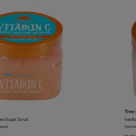
Tree
ea Sugar Scrub
Vanil
orel
Gomma