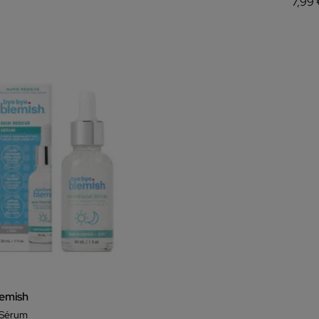
7,99
emish
 Sérum