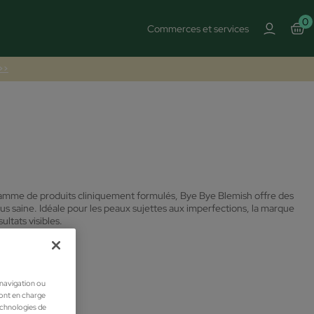
0
Commerces et services
 >>
 gamme de produits cliniquement formulés, Bye Bye Blemish offre des
lus saine.
Idéale pour les peaux sujettes aux imperfections, la marque
ltats visibles.
 navigation ou
ront en charge
technologies de