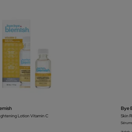
emish
Bye 
ightening Lotion Vitamin C
Skin 
Sérum