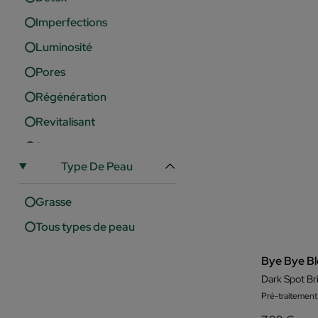
Imperfections
Luminosité
Pores
Régénération
Revitalisant
Rougeur
Type De Peau
Taches
Tonifiant
Grasse
Uniformité
Tous types de peau
Bye Bye Bl
Dark Spot Br
Pré-traitement