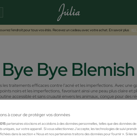
uvrez l'endroit pour tous vos étés. Recevez un cadeau avec votre achat. En savoir plus
ICI
Bye Bye Blemish
s les traitements efficaces contre l'acné et les imperfections. Avec une
oints noirs et les imperfections, favorisant ainsi une peau plus claire et p
utine accessible et sans cruauté envers les animaux, conçue pour des résu
ons à coeur de protéger vos données
1015
partenaires stockons et accédons à des données personnelles, telles que des données de
nts uniques, sur votre appareil . Si vous sélectionnez J'accepte, les technologies de suivi prend
 affichées dans la section « Nous et nos partenaires traitons des données pour fournir ». Si les 