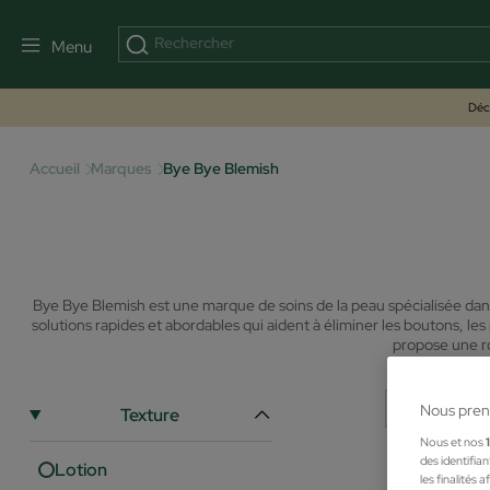
Menu
Déco
Accueil
Marques
Bye Bye Blemish
Bye Bye Blemish est une marque de soins de la peau spécialisée dan
solutions rapides et abordables qui aident à éliminer les boutons, les p
propose une ro
Nous pren
Texture
Nous et nos
des identifia
Lotion
les finalités