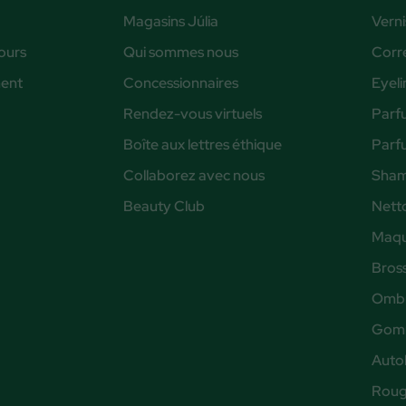
Magasins Júlia
Verni
ours
Qui sommes nous
Corr
ent
Concessionnaires
Eyeli
Rendez-vous virtuels
Parf
Boîte aux lettres éthique
Parf
Collaborez avec nous
Sham
Beauty Club
Nett
Maqu
Bros
Ombr
Gomm
Auto
Rouge