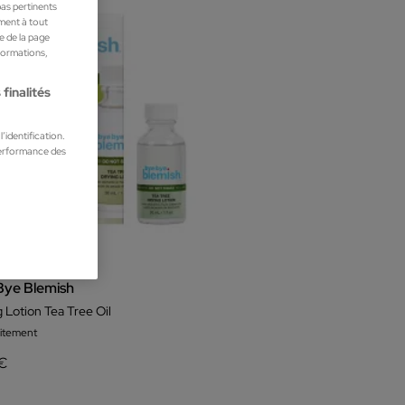
pas pertinents
ment à tout
he de la page
nformations,
finalités
’identification.
performance des
Bye Blemish
 Lotion Tea Tree Oil
aitement
 €