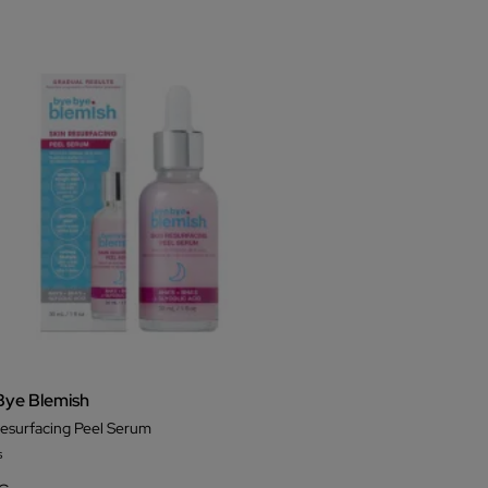
Bye Blemish
Resurfacing Peel Serum
s