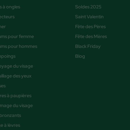
s à ongles
Soldes 2025
ecteurs
Saint Valentin
ner
Fête des Pères
ums pour femme
Fête des Mères
ums pour hommes
Black Friday
poings
Blog
oyage du visage
illage des yeux
ses
es à paupières
age du visage
bronzants
 à lèvres