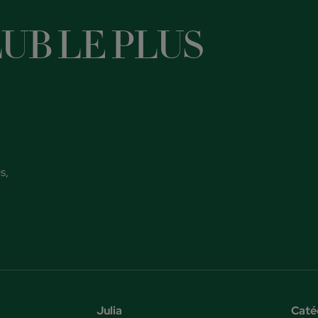
UB LE PLUS
s,
Julia
Caté