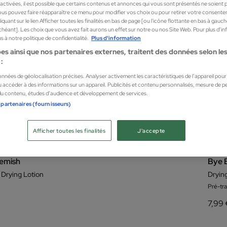
sactivées, il est possible que certains contenus et annonces qui vous sont présentés ne soient 
us pouvez faire réapparaître ce menu pour modifier vos choix ou pour retirer votre consente
quant sur le lien Afficher toutes les finalités en bas de page [ou l'icône flottante en bas à gauc
chéant]. Les choix que vous avez fait aurons un effet sur notre ou nos Site Web. Pour plus d’i
 à notre politique de confidentialité.
Plus d'information
es ainsi que nos partenaires externes, traitent des données selon les 
:
données de géolocalisation précises. Analyser activement les caractéristiques de l’appareil pour l
 accéder à des informations sur un appareil. Publicités et contenu personnalisés, mesure de 
 du contenu, études d’audience et développement de services.
 partenaires (fournisseurs)
Afficher toutes les finalités
J'accepte
emish
Bye 
 Drying Lotion
Drying
Pré-tr
7,99