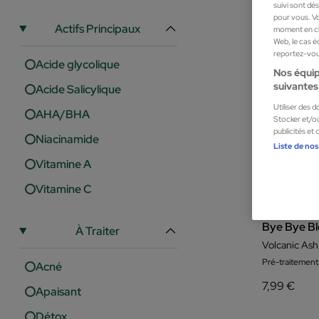
suivi sont dé
pour vous. Vo
Actifs Principaux
moment en cli
Web, le cas é
reportez-vous
Acide glycolique
Nos équip
suivantes 
Acide Salicylique
Utiliser des 
AHA/BHA
Stocker et/ou
publicités et
Niacinamide
Liste de nos
Vitamine A
Vitamine C
Bye Bye Bl
À Traiter
Volcanic Ash
Pré-traitement
Acné
7,99 €
Apaisant
Détox