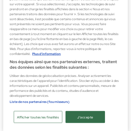
Rilevi
sur votre appareil . Si vous sélectionnez J'accepte, les technologies de suivi
prendront en charge les finalités affichées dans la section « Nous et nos
BLUE SERUM
partenaires traitons des données pour fournir ». Si les technologies de suivi
Sérums
sont désactivées, il est possible que certains contenus et annonces qui vous
sont présentés ne soient pas pertinents pour vous. Vous pouvez faire
35,99 €
réapparaître ce menu pour modifier vos choix ou pour retirer votre
consentement à tout moment en cliquant sur le lien Afficher toutes les finalités
en bas de page [ou l'icône flottante en bas à gauche de la page Web, le cas
échéant]. Les choix que vous avez fait aurons un effet sur notre ou nos Site
Web. Pour plus d’informations, reportez-vous à notre politique de
confidentialité.
Plus d'information
Nos équipes ainsi que nos partenaires externes, traitent
des données selon les finalités suivantes :
Utiliser des données de géolocalisation précises. Analyser activement les
caractéristiques de l’appareil pour l’identification. Stocker et/ou accéder à des
informations sur un appareil. Publicités et contenu personnalisés, mesure de
performance des publicités et du contenu, études d’audience et
développement de services.
Liste de nos partenaires (fournisseurs)
Afficher toutes les finalités
J'accepte