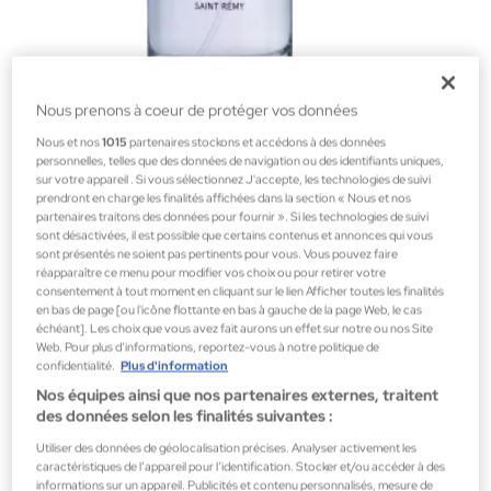
Nous prenons à coeur de protéger vos données
Fugazzi
Nous et nos
1015
partenaires stockons et accédons à des données
personnelles, telles que des données de navigation ou des identifiants uniques,
SAINT REMY
sur votre appareil . Si vous sélectionnez J'accepte, les technologies de suivi
Parfums unisexes
prendront en charge les finalités affichées dans la section « Nous et nos
partenaires traitons des données pour fournir ». Si les technologies de suivi
205,00 €
sont désactivées, il est possible que certains contenus et annonces qui vous
sont présentés ne soient pas pertinents pour vous. Vous pouvez faire
réapparaître ce menu pour modifier vos choix ou pour retirer votre
consentement à tout moment en cliquant sur le lien Afficher toutes les finalités
en bas de page [ou l'icône flottante en bas à gauche de la page Web, le cas
échéant]. Les choix que vous avez fait aurons un effet sur notre ou nos Site
Web. Pour plus d’informations, reportez-vous à notre politique de
confidentialité.
Plus d'information
Nos équipes ainsi que nos partenaires externes, traitent
des données selon les finalités suivantes :
Utiliser des données de géolocalisation précises. Analyser activement les
caractéristiques de l’appareil pour l’identification. Stocker et/ou accéder à des
informations sur un appareil. Publicités et contenu personnalisés, mesure de