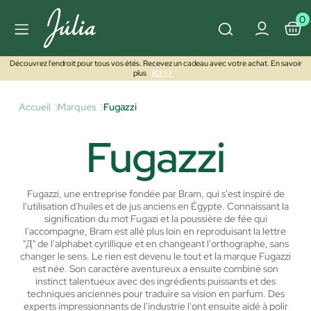
0
Découvrez l'endroit pour tous vos étés. Recevez un cadeau avec votre achat. En savoir
plus
ICI >>
Accueil
Marques
Fugazzi
Fugazzi
Fugazzi, une entreprise fondée par Bram, qui s'est inspiré de
l'utilisation d'huiles et de jus anciens en Égypte.
Connaissant la
signification du mot Fugazi et la poussière de fée qui
l'accompagne, Bram est allé plus loin en reproduisant la lettre
"Д" de l'alphabet cyrillique et en changeant l'orthographe, sans
changer le sens. Le rien est devenu le tout et la marque Fugazzi
est née.
Son caractère aventureux a ensuite combiné son
instinct talentueux avec des ingrédients puissants et des
techniques anciennes pour traduire sa vision en parfum. Des
experts impressionnants de l'industrie l'ont ensuite aidé à polir