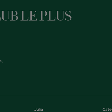
UB LE PLUS
s,
Julia
Caté