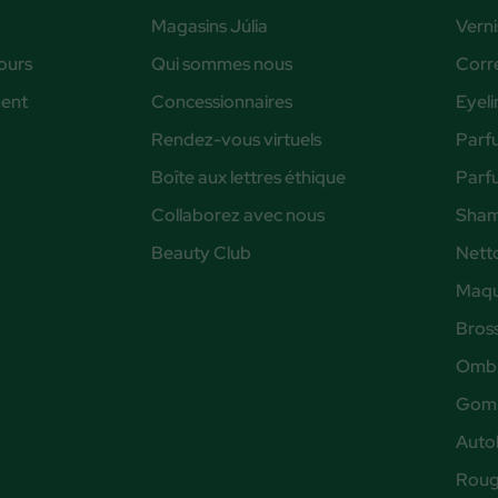
Magasins Júlia
Verni
ours
Qui sommes nous
Corr
ent
Concessionnaires
Eyeli
Rendez-vous virtuels
Parf
Boîte aux lettres éthique
Parf
Collaborez avec nous
Sham
Beauty Club
Nett
Maqu
Bros
Ombr
Gomm
Auto
Rouge