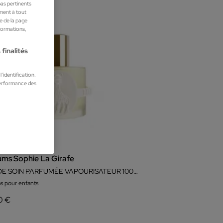
pas pertinents
ment à tout
he de la page
nformations,
finalités
’identification.
performance des
ums Sophie La Girafe
EAU DE SOIN PARFUMÉE VAPOURISATEUR 100 ML
s pour enfants
0 €