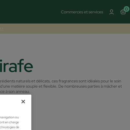
0
Commerces et services
 >>
irafe
édients naturels et délicats, ces fragrances sont idéales pour le soin
 d'une matière souple et flexible. De nombreuses parties à mâcher et
âce à son anneau.
 navigation ou
ront en charge
technologies de