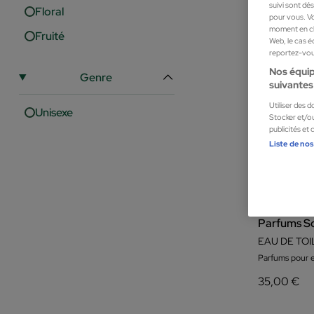
suivi sont dé
Floral
pour vous. Vo
moment en cli
Fruité
Web, le cas é
reportez-vous
Nos équip
Genre
suivantes 
Utiliser des 
Unisexe
Stocker et/ou
publicités et
Liste de nos
Parfums So
EAU DE TOI
Parfums pour e
35,00 €