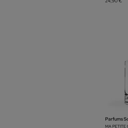
24,90 €
Parfums So
MA PETITE