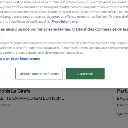
sactivées, il est possible que certains contenus et annonces qui vous sont présentés ne soient 
us pouvez faire réapparaître ce menu pour modifier vos choix ou pour retirer votre consente
quant sur le lien Afficher toutes les finalités en bas de page [ou l'icône flottante en bas à gauc
chéant]. Les choix que vous avez fait aurons un effet sur notre ou nos Site Web. Pour plus d’i
 à notre politique de confidentialité.
Plus d'information
es ainsi que nos partenaires externes, traitent des données selon les 
:
données de géolocalisation précises. Analyser activement les caractéristiques de l’appareil pour l
 accéder à des informations sur un appareil. Publicités et contenu personnalisés, mesure de 
 du contenu, études d’audience et développement de services.
 partenaires (fournisseurs)
Afficher toutes les finalités
J'accepte
phie La Girafe
Parf
LETTE EN VAPOURISATEUR 100ML
nfants
Parfum
35,0