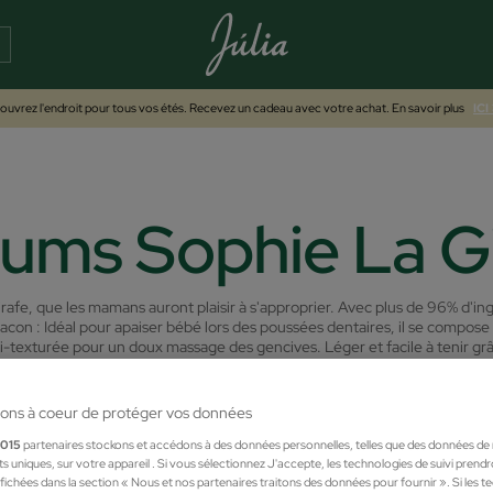
uvrez l'endroit pour tous vos étés. Recevez un cadeau avec votre achat. En savoir plus
ICI
ums Sophie La G
afe, que les mamans auront plaisir à s'approprier. Avec plus de 96% d'ingr
lacon :
Idéal pour apaiser bébé lors des poussées dentaires, il se compose
i-texturée pour un doux massage des gencives. Léger et facile à tenir gr
ons à coeur de protéger vos données
1015
partenaires stockons et accédons à des données personnelles, telles que des données de
nts uniques, sur votre appareil . Si vous sélectionnez J'accepte, les technologies de suivi prend
 affichées dans la section « Nous et nos partenaires traitons des données pour fournir ». Si les 