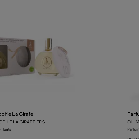
phie La Girafe
Parf
PHIE LA GIRAFE EDS
OH! 
nfants
Parfum