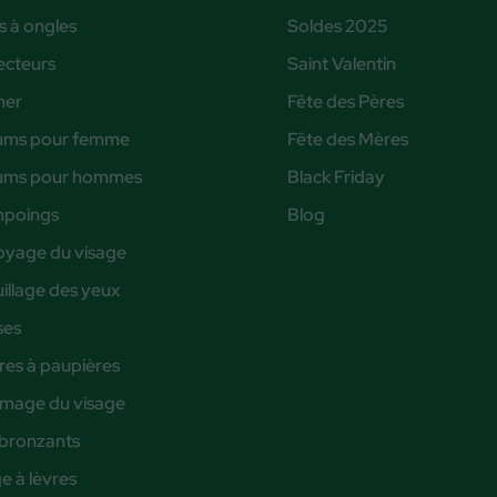
s à ongles
Soldes 2025
ecteurs
Saint Valentin
ner
Fête des Pères
ums pour femme
Fête des Mères
ums pour hommes
Black Friday
poings
Blog
oyage du visage
illage des yeux
ses
es à paupières
age du visage
bronzants
 à lèvres