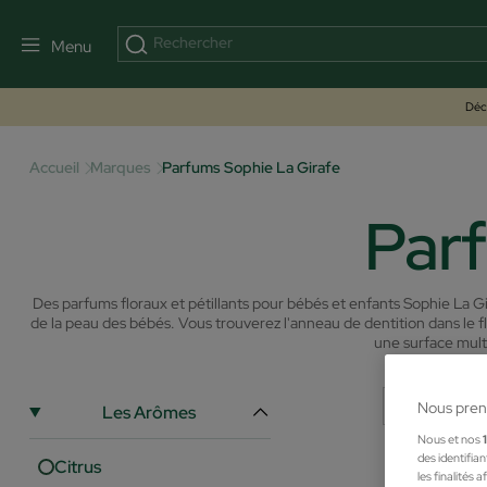
Menu
Déco
Accueil
Marques
Parfums Sophie La Girafe
Parf
Des parfums floraux et pétillants pour bébés et enfants Sophie La Gir
de la peau des bébés.
Vous trouverez l'anneau de dentition dans le f
une surface mult
Nous pren
Les Arômes
Nous et nos
des identifia
Citrus
les finalités