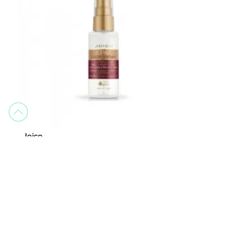
Joico
K-Pak Couleur Therapy Luster Lock Spray 50 ml
Cosmétique capillaire
4,99 €