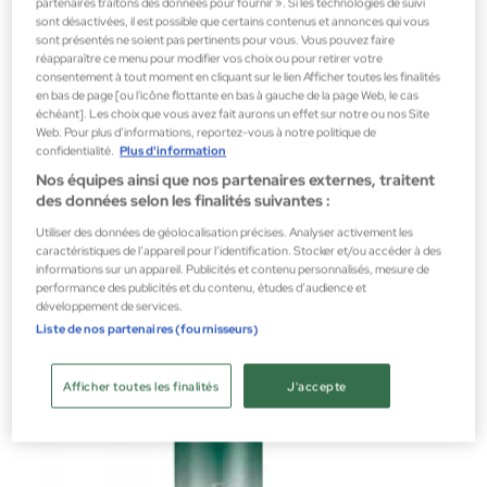
partenaires traitons des données pour fournir ». Si les technologies de suivi
sont désactivées, il est possible que certains contenus et annonces qui vous
sont présentés ne soient pas pertinents pour vous. Vous pouvez faire
Joico
réapparaître ce menu pour modifier vos choix ou pour retirer votre
consentement à tout moment en cliquant sur le lien Afficher toutes les finalités
K-PAK RECONSTRUCTOR DEEP PENETRATING 150ML
en bas de page [ou l'icône flottante en bas à gauche de la page Web, le cas
échéant]. Les choix que vous avez fait aurons un effet sur notre ou nos Site
Cosmétique capillaire
Web. Pour plus d’informations, reportez-vous à notre politique de
15,99 €
confidentialité.
Plus d'information
Nos équipes ainsi que nos partenaires externes, traitent
des données selon les finalités suivantes :
Utiliser des données de géolocalisation précises. Analyser activement les
caractéristiques de l’appareil pour l’identification. Stocker et/ou accéder à des
informations sur un appareil. Publicités et contenu personnalisés, mesure de
performance des publicités et du contenu, études d’audience et
développement de services.
Liste de nos partenaires (fournisseurs)
Afficher toutes les finalités
J'accepte