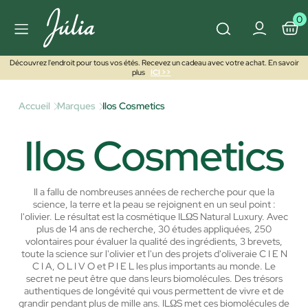
0
Découvrez l'endroit pour tous vos étés. Recevez un cadeau avec votre achat. En savoir
plus
ICI >>
Accueil
Marques
Ilos Cosmetics
Ilos Cosmetics
Il a fallu de nombreuses années de recherche pour que la
science, la terre et la peau se rejoignent en un seul point :
l'olivier. Le résultat est la cosmétique ILΩS Natural Luxury. Avec
plus de 14 ans de recherche, 30 études appliquées, 250
volontaires pour évaluer la qualité des ingrédients, 3 brevets,
toute la science sur l'olivier et l'un des projets d'oliveraie C I E N
C I A, O L I V O et P I E L les plus importants au monde. Le
secret ne peut être que dans leurs biomolécules. Des trésors
authentiques de longévité qui vous permettent de vivre et de
grandir pendant plus de mille ans. ILΩS met ces biomolécules de