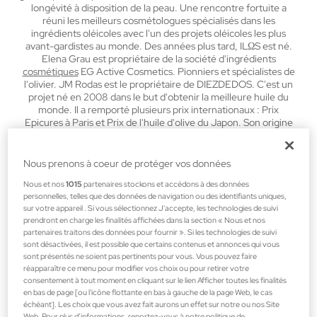
longévité à disposition de la peau.
Une rencontre fortuite a
réuni les meilleurs cosmétologues spécialisés dans les
ingrédients oléicoles avec l'un des projets oléicoles les plus
avant-gardistes au monde. Des années plus tard, ILΩS est né.
Elena Grau est propriétaire de la société d'ingrédients
cosmétiques
EG Active Cosmetics. Pionniers et spécialistes de
l'olivier. JM Rodas est le propriétaire de DIEZDEDOS. C'est un
projet né en 2008 dans le but d'obtenir la meilleure huile du
monde. Il a remporté plusieurs prix internationaux : Prix
Epicures à Paris et Prix de l'huile d'olive du Japon.
Son origine
est un projet très solide. La création artistique nous
accompagne dans le conditionnement de tous nos produits.
Écorce d'olive peinte, pain doré et tissus de crêpe ont
Nous prenons à coeur de protéger vos données
fonctionné comme la grande métaphore de l'arbre, de la
Nous et nos
1015
partenaires stockons et accédons à des données
science et de la peau.
Comme dans ses formulations, ILΩS
personnelles, telles que des données de navigation ou des identifiants uniques,
transforme les éléments naturels en véritables œuvres d'art.
sur votre appareil . Si vous sélectionnez J'accepte, les technologies de suivi
prendront en charge les finalités affichées dans la section « Nous et nos
partenaires traitons des données pour fournir ». Si les technologies de suivi
sont désactivées, il est possible que certains contenus et annonces qui vous
sont présentés ne soient pas pertinents pour vous. Vous pouvez faire
Filtres
réapparaître ce menu pour modifier vos choix ou pour retirer votre
consentement à tout moment en cliquant sur le lien Afficher toutes les finalités
en bas de page [ou l'icône flottante en bas à gauche de la page Web, le cas
échéant]. Les choix que vous avez fait aurons un effet sur notre ou nos Site
Web. Pour plus d’informations, reportez-vous à notre politique de