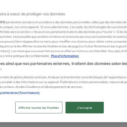
ons à coeur de protéger vos données
1015
partenaires stockons et accédons à des données personnelles, telles que des données de
nts uniques, sur votre appareil . Si vous sélectionnez J'accepte, les technologies de suivi prend
 affichées dans la section « Nous et nos partenaires traitons des données pour fournir ». Si les 
sactivées, il est possible que certains contenus et annonces qui vous sont présentés ne soient 
us pouvez faire réapparaître ce menu pour modifier vos choix ou pour retirer votre consente
quant sur le lien Afficher toutes les finalités en bas de page [ou l'icône flottante en bas à gauc
chéant]. Les choix que vous avez fait aurons un effet sur notre ou nos Site Web. Pour plus d’i
 à notre politique de confidentialité.
Plus d'information
es ainsi que nos partenaires externes, traitent des données selon les 
:
données de géolocalisation précises. Analyser activement les caractéristiques de l’appareil pour l
 accéder à des informations sur un appareil. Publicités et contenu personnalisés, mesure de 
 du contenu, études d’audience et développement de services.
 partenaires (fournisseurs)
Cald
OST HAND CREAM
CALD
Afficher toutes les finalités
J'accepte
Shamp
2,00