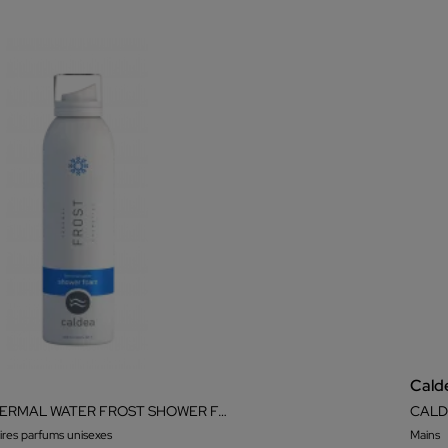
Cald
CALDEA THERMAL WATER FROST SHOWER FOAM
CALD
ires parfums unisexes
Mains