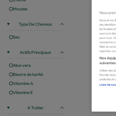
Mousse
Nous pren
Nous et nos
Type De Cheveux
des identifia
les finalités
suivi sont dé
Sec
pour vous. Vo
moment en cli
Web, le cas é
reportez-vous
Actifs Principaux
Nos équip
suivantes 
Aloe vera
Utiliser des 
Beurre de karité
Stocker et/ou
publicités et
Vitamine A
Liste de nos
Caldea
Vitamine E
CALDEA FR
Mains
À Traiter
2,00 €