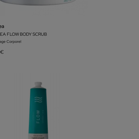
ea
EA FLOW BODY SCRUB
ge Corporel
 €