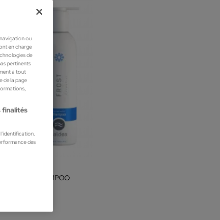
 navigation ou
ront en charge
technologies de
pas pertinents
ment à tout
he de la page
nformations,
finalités
’identification.
performance des
ea
EA FROST SHAMPOO
oings
 €