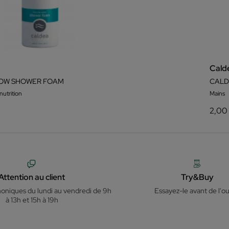
Cald
OW SHOWER FOAM
CALD
nutrition
Mains
2,00
Attention au client
Try&Buy
honiques du lundi au vendredi de 9h
Essayez-le avant de l'ou
à 13h et 15h à 19h