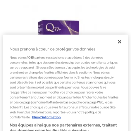
Nous prenons à coeur de protéger vos données
Nous et nos
1015
partenaires stockons et accédons à des données
personnelles, telles que des données de navigation ou des identifiants uniques,
sur votre appareil . Si vous sélectionnez J'accepte, les technologies de suivi
prendront en charge les finalités affichées dans la section « Nous et nos
partenaires traitons des données pour fournir ». Si les technologies de suivi
sont désactivées, il est possible que certains contenus et annonces qui vous
sont présentés ne soient pas pertinents pour vous. Vous pouvez faire
réapparaître ce menu pour modifier vos choix ou pour retirer votre
consentement à tout moment en cliquant sur le lien Afficher toutes les finalités
Q77+
en bas de page [ou l'icône flottante en bas à gauche de la page Web, le cas
échéant]. Les choix que vous avez fait aurons un effet sur notre ou nos Site
Q77+ Colágeno 264g
Web. Pour plus d’informations, reportez-vous à notre politique de
Soins des os
confidentialité.
Plus d'information
29,00 €
Nos équipes ainsi que nos partenaires externes, traitent
des données selon les finalités suivantes :